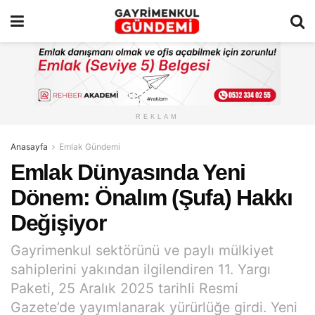
REKLAM
Anasayfa
Emlak Gündemi
Emlak Dünyasında Yeni
Dönem: Önalım (Şufa) Hakkı
Değişiyor
Gayrimenkul sektörünü ve paylı mülkiyet
sahiplerini yakından ilgilendiren 11. Yargı
Paketi, 25 Aralık 2025 tarihli Resmi
Gazete’de yayımlanarak yürürlüğe girdi. Yeni