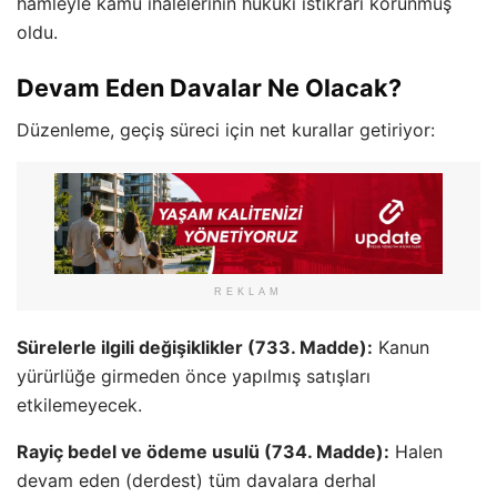
hamleyle kamu ihalelerinin hukuki istikrarı korunmuş
oldu.
Devam Eden Davalar Ne Olacak?
Düzenleme, geçiş süreci için net kurallar getiriyor:
REKLAM
Sürelerle ilgili değişiklikler (733. Madde):
Kanun
yürürlüğe girmeden önce yapılmış satışları
etkilemeyecek.
Rayiç bedel ve ödeme usulü (734. Madde):
Halen
devam eden (derdest) tüm davalara derhal