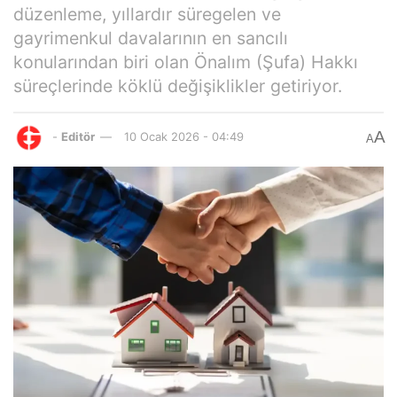
düzenleme, yıllardır süregelen ve
gayrimenkul davalarının en sancılı
konularından biri olan Önalım (Şufa) Hakkı
süreçlerinde köklü değişiklikler getiriyor.
A
-
Editör
10 Ocak 2026 - 04:49
A