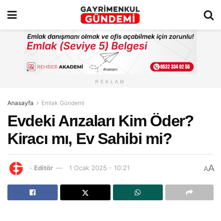
REKLAM
Anasayfa
Emlak Gündemi
Evdeki Arızaları Kim Öder?
Kiracı mı, Ev Sahibi mi?
A
-
Editör
1 Ocak 2025 - 10:21
A