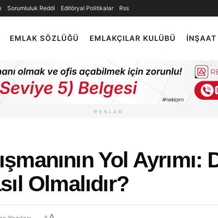
ı
Sorumluluk Reddi
Editöryal Politikalar
Rss
EMLAK SÖZLÜĞÜ
EMLAKÇILAR KULÜBÜ
İNŞAAT
REKLAM
şmanının Yol Ayrımı: 
ıl Olmalıdır?
A