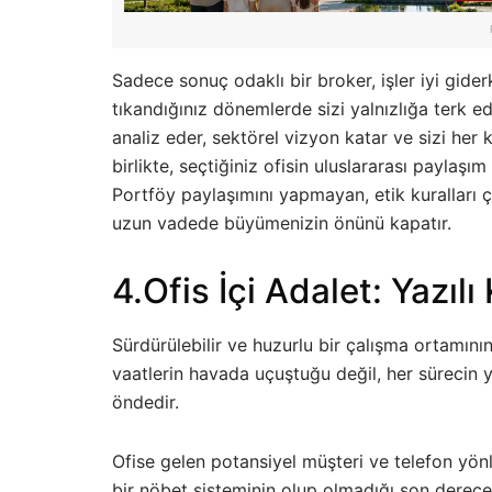
Sadece sonuç odaklı bir broker, işler iyi gide
tıkandığınız dönemlerde sizi yalnızlığa terk edeb
analiz eder, sektörel vizyon katar ve sizi her k
birlikte, seçtiğiniz ofisin uluslararası paylaş
Portföy paylaşımını yapmayan, etik kuralları çi
uzun vadede büyümenizin önünü kapatır.
4.Ofis İçi Adalet: Yazıl
Sürdürülebilir ve huzurlu bir çalışma ortamının g
vaatlerin havada uçuştuğu değil, her sürecin y
öndedir.
Ofise gelen potansiyel müşteri ve telefon yönl
bir nöbet sisteminin olup olmadığı son derece k