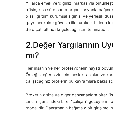
Yıllarca emek verdiğiniz, markasıyla bütünleş
ofisin, kısa süre sonra organizasyonla bağın
olasılığı tüm kurumsal algınızı ve yerleşik düzeni
gayrimenkulde güvenin ilk kuralıdır. Liderin k
de o çatı altındaki geleceğinizin teminatıdır.
2.Değer Yargılarının Uy
mı?
Her insanın ve her profesyonelin hayatı boyun
Örneğin, eğer sizin için mesleki ahlakın ve karş
çalışacağınız brokerın bu kavramlara bakış açı
Brokerınız size ve diğer danışmanlara birer “i
zinciri içerisindeki birer “çalışan” gözüyle mi
modelidir. Danışmanın bağımsız bir girişimc