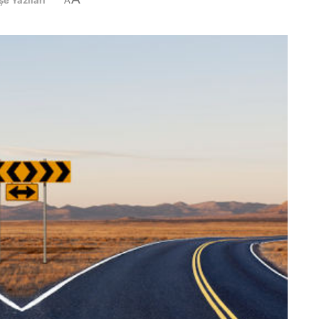
şe Yazıları
A