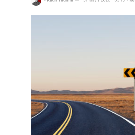
-
Kadir Yıldırım
31 Mayıs 2026 - 03:13
-
Kö