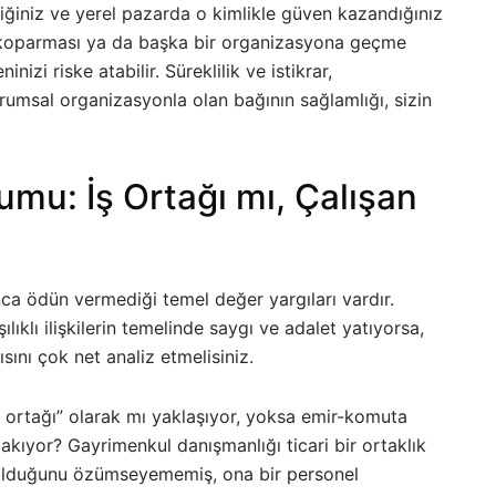
tiğiniz ve yerel pazarda o kimlikle güven kazandığınız
ı koparması ya da başka bir organizasyona geçme
nizi riske atabilir. Süreklilik ve istikrar,
urumsal organizasyonla olan bağının sağlamlığı, sizin
umu: İş Ortağı mı, Çalışan
ca ödün vermediği temel değer yargıları vardır.
ılıklı ilişkilerin temelinde saygı ve adalet yatıyorsa,
sını çok net analiz etmelisiniz.
ş ortağı” olarak mı yaklaşıyor, yoksa emir-komuta
 bakıyor? Gayrimenkul danışmanlığı ticari bir ortaklık
i olduğunu özümseyememiş, ona bir personel