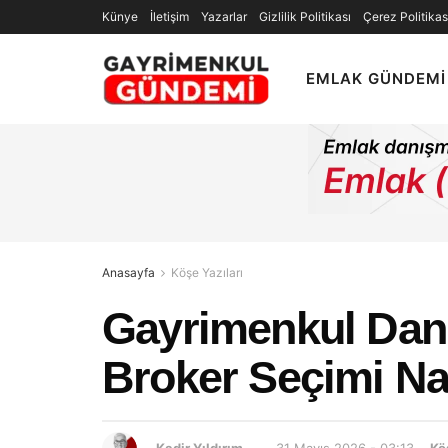
Künye
İletişim
Yazarlar
Gizlilik Politikası
Çerez Politikas
EMLAK GÜNDEMI
Anasayfa
Köşe Yazıları
Gayrimenkul Danı
Broker Seçimi Nas