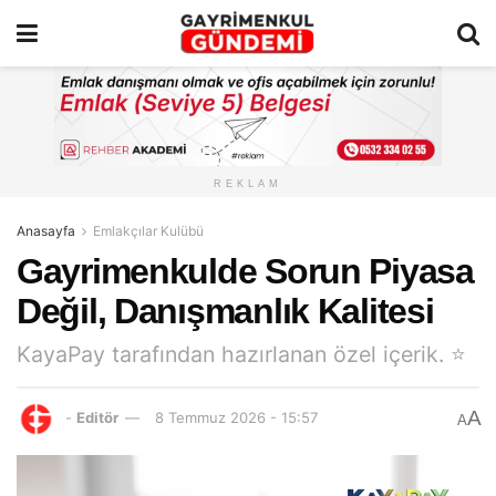
REKLAM
Anasayfa
Emlakçılar Kulübü
Gayrimenkulde Sorun Piyasa
Değil, Danışmanlık Kalitesi
KayaPay tarafından hazırlanan özel içerik. ⭐
A
-
Editör
8 Temmuz 2026 - 15:57
A