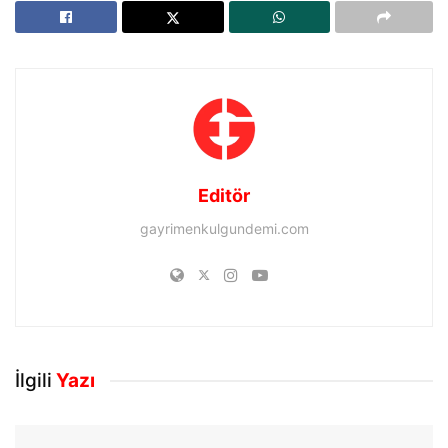
Editör
gayrimenkulgundemi.com
İlgili
Yazı