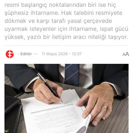
resmi başlangıç noktalarından biri ise hiç
şüphesiz ihtarname. Hak talebini resmiyete
dökmek ve karşı tarafı yasal çerçevede
uyarmak isteyenler için ihtarname, ispat gücü
yüksek, yazılı bir iletişim aracı niteliği taşıyor.
A
-
Editör
11 Mayıs 2026 - 12:07
A