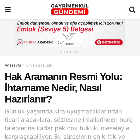
REKLAM
Anasayfa
Emlak Sözlüğü
Hak Aramanın Resmi Yolu:
İhtarname Nedir, Nasıl
Hazırlanır?
Günlük yaşamda kira uyuşmazlıklarından
ticari alacaklara, sözleşme ihlallerinden borç
taleplerine kadar pek çok hukuki meseleyle
karşılaşılabiliyor. Bu süreçlerin en kritik ve