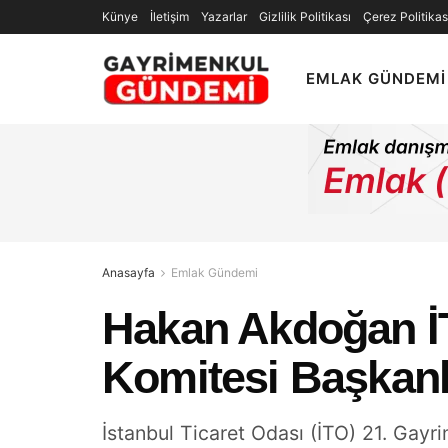
Künye
İletişim
Yazarlar
Gizlilik Politikası
Çerez Politikas
EMLAK GÜNDEMI
Anasayfa
Emlak Gündemi
Hakan Akdoğan İT
Komitesi Başkanl
İstanbul Ticaret Odası (İTO) 21. Ga