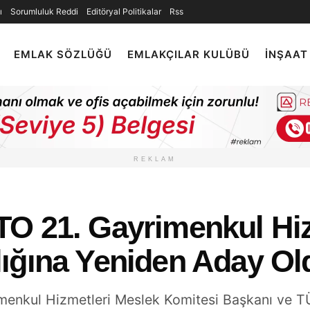
ı
Sorumluluk Reddi
Editöryal Politikalar
Rss
EMLAK SÖZLÜĞÜ
EMLAKÇILAR KULÜBÜ
İNŞAAT
REKLAM
O 21. Gayrimenkul Hiz
ığına Yeniden Aday Ol
yrimenkul Hizmetleri Meslek Komitesi Başkanı v