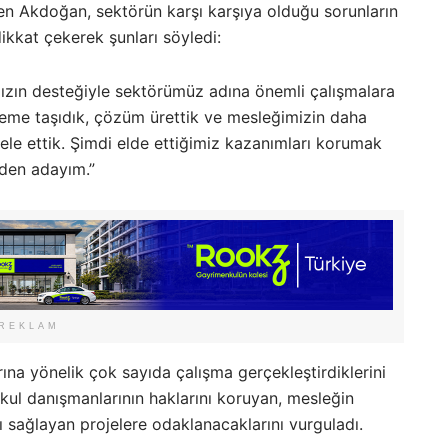
en Akdoğan, sektörün karşı karşıya olduğu sorunların
kkat çekerek şunları söyledi:
mızın desteğiyle sektörümüz adına önemli çalışmalara
deme taşıdık, çözüm ürettik ve mesleğimizin daha
ele ettik. Şimdi elde ettiğimiz kazanımları korumak
iden adayım.”
REKLAM
na yönelik çok sayıda çalışma gerçekleştirdiklerini
ul danışmanlarının haklarını koruyan, mesleğin
kı sağlayan projelere odaklanacaklarını vurguladı.