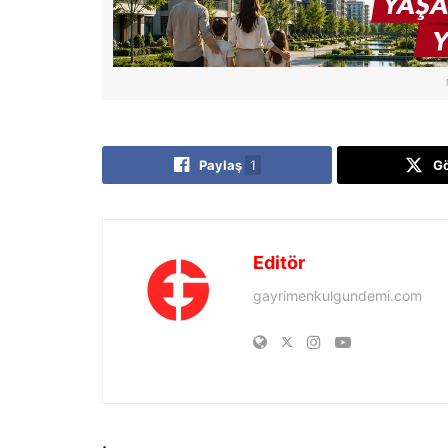
Paylaş
1
G
Editör
gayrimenkulgundemi.com