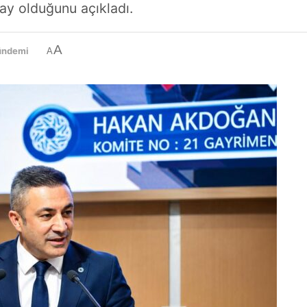
ay olduğunu açıkladı.
A
ündemi
A