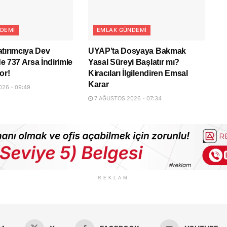
DEMI
EMLAK GÜNDEMI
tırımcıya Dev
UYAP’ta Dosyaya Bakmak
lde 737 Arsa İndirimle
Yasal Süreyi Başlatır mı?
or!
Kiracıları İlgilendiren Emsal
Karar
26 - 09:49
7 AĞUSTOS 2026 - 07:34
REKLAM