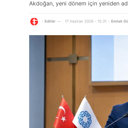
Akdoğan, yeni dönem için yeniden ad
-
Editör
17 Haziran 2026 - 15:31
-
Emlak G