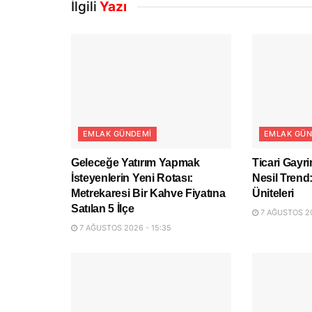
İlgili
Yazı
EMLAK GÜNDEMI
EMLAK GÜN
Geleceğe Yatırım Yapmak
Ticari Gayr
İsteyenlerin Yeni Rotası:
Nesil Trend
Metrekaresi Bir Kahve Fiyatına
Üniteleri
Satılan 5 İlçe
7 AĞUSTOS 20
7 AĞUSTOS 2026 - 15:35