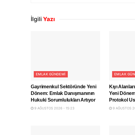
İlgili
Yazı
EMLAK GÜNDEMI
EMLAK GÜN
Gayrimenkul Sektöründe Yeni
Kıyı Alanla
Dönem: Emlak Danışmanının
Yeni Dönem:
Hukuki Sorumlulukları Artıyor
Protokol Us
9 AĞUSTOS 2026 - 15:23
9 AĞUSTOS 20