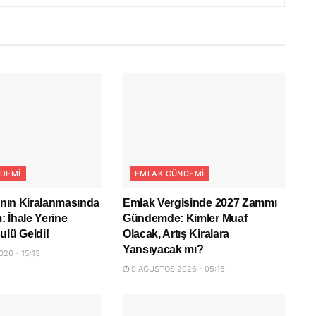
DEMI
EMLAK GÜNDEMI
rının Kiralanmasında
Emlak Vergisinde 2027 Zammı
 İhale Yerine
Gündemde: Kimler Muaf
ulü Geldi!
Olacak, Artış Kiralara
Yansıyacak mı?
26 - 15:13
9 AĞUSTOS 2026 - 05:16