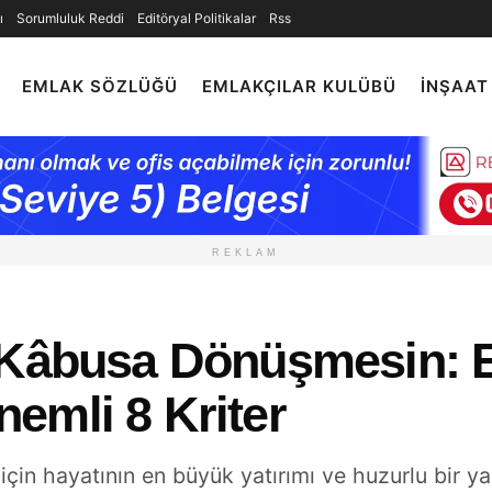
ı
Sorumluluk Reddi
Editöryal Politikalar
Rss
EMLAK SÖZLÜĞÜ
EMLAKÇILAR KULÜBÜ
İNŞAAT
REKLAM
 Kâbusa Dönüşmesin: E
emli 8 Kriter
 için hayatının en büyük yatırımı ve huzurlu bir 