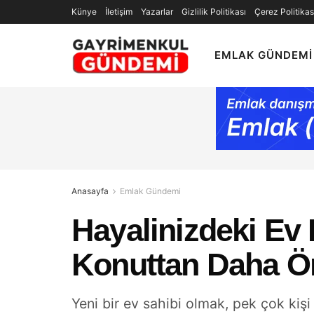
Künye
İletişim
Yazarlar
Gizlilik Politikası
Çerez Politikas
EMLAK GÜNDEMI
Anasayfa
Emlak Gündemi
Hayalinizdeki Ev
Konuttan Daha Ön
Yeni bir ev sahibi olmak, pek çok kişi