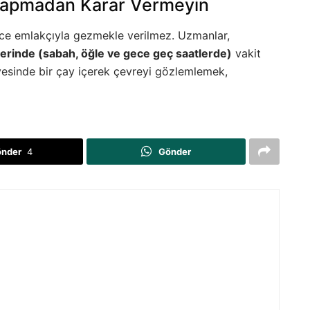
 Yapmadan Karar Vermeyin
dece emlakçıyla gezmekle verilmez. Uzmanlar,
imlerinde (sabah, öğle ve gece geç saatlerde)
vakit
esinde bir çay içerek çevreyi gözlemlemek,
önder
4
Gönder