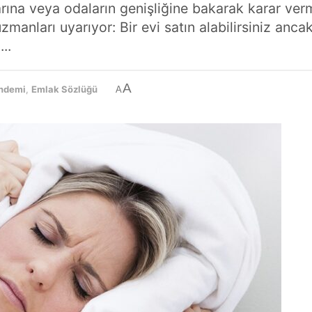
arına veya odaların genişliğine bakarak karar ve
zmanları uyarıyor: Bir evi satın alabilirsiniz an
..
A
ndemi
,
Emlak Sözlüğü
A