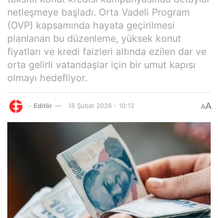
netleşmeye başladı. Orta Vadeli Program
(OVP) kapsamında hayata geçirilmesi
planlanan bu düzenleme, yüksek konut
fiyatları ve kredi faizleri altında ezilen dar ve
orta gelirli vatandaşlar için bir umut kapısı
olmayı hedefliyor.
A
-
Editör
18 Şubat 2026 - 10:12
A