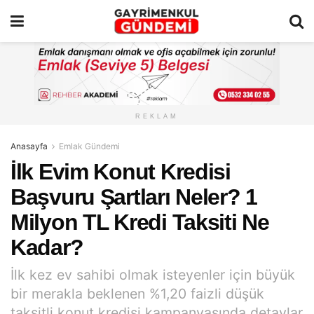
REKLAM
Anasayfa
Emlak Gündemi
İlk Evim Konut Kredisi
Başvuru Şartları Neler? 1
Milyon TL Kredi Taksiti Ne
Kadar?
İlk kez ev sahibi olmak isteyenler için büyük
bir merakla beklenen %1,20 faizli düşük
taksitli konut kredisi kampanyasında detaylar