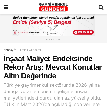
REKLAM
Anasayfa
Emlak Gündemi
İnşaat Maliyet Endeksinde
Rekor Artış: Mevcut Konutlar
Altın Değerinde
Türkiye gayrimenkul sektöründe 2026 yılına
damga vuran en önemli gelişme, inşaat
maliyetlerindeki durdurulamaz yükseliş oldu.
TÜİK’in Mart 2026’da açıkladığı son verilere