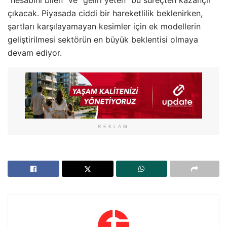
“hesabını bilen” ve “geliri yeten” bu süreçten kazançlı
çıkacak. Piyasada ciddi bir hareketlilik beklenirken,
şartları karşılayamayan kesimler için ek modellerin
geliştirilmesi sektörün en büyük beklentisi olmaya
devam ediyor.
REKLAM