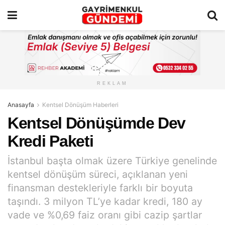
REKLAM
Anasayfa
Kentsel Dönüşüm Haberleri
Kentsel Dönüşümde Dev
Kredi Paketi
İstanbul başta olmak üzere Türkiye genelinde
kentsel dönüşüm süreci, açıklanan yeni
finansman destekleriyle farklı bir boyuta
taşındı. 3 milyon TL’ye kadar kredi, 180 ay
vade ve %0,69 faiz oranı gibi cazip şartlar