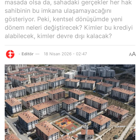
masada olsa da, sahadaki gerçekler her hak
sahibinin bu imkana ulaşamayacağını
gösteriyor. Peki, kentsel dönüşümde yeni
dönem neleri değiştirecek? Kimler bu krediyi
alabilecek, kimler devre dışı kalacak?
A
-
Editör
18 Nisan 2026 - 02:47
A