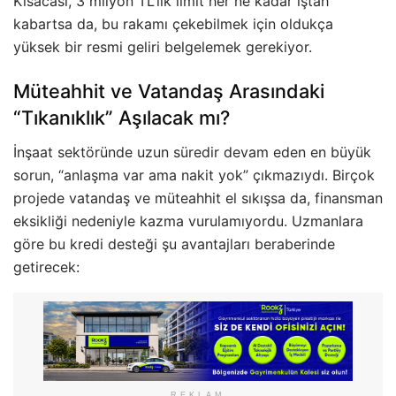
Kısacası, 3 milyon TL’lik limit her ne kadar iştah
kabartsa da, bu rakamı çekebilmek için oldukça
yüksek bir resmi geliri belgelemek gerekiyor.
Müteahhit ve Vatandaş Arasındaki
“Tıkanıklık” Aşılacak mı?
İnşaat sektöründe uzun süredir devam eden en büyük
sorun, “anlaşma var ama nakit yok” çıkmazıydı. Birçok
projede vatandaş ve müteahhit el sıkışsa da, finansman
eksikliği nedeniyle kazma vurulamıyordu. Uzmanlara
göre bu kredi desteği şu avantajları beraberinde
getirecek:
REKLAM