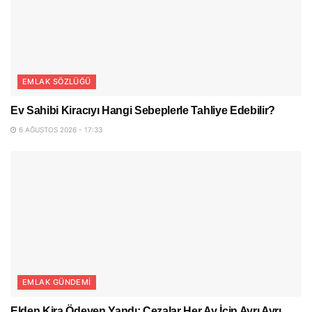
EMLAK SÖZLÜĞÜ
Ev Sahibi Kiracıyı Hangi Sebeplerle Tahliye Edebilir?
6 AĞUSTOS 2026 - 17:33
EMLAK GÜNDEMI
Elden Kira Ödeyen Yandı: Cezalar Her Ay İçin Ayrı Ayrı