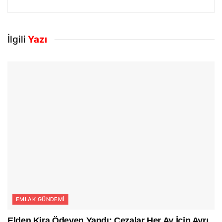
İlgili
Yazı
EMLAK GÜNDEMI
Elden Kira Ödeyen Yandı: Cezalar Her Ay İçin Ayrı