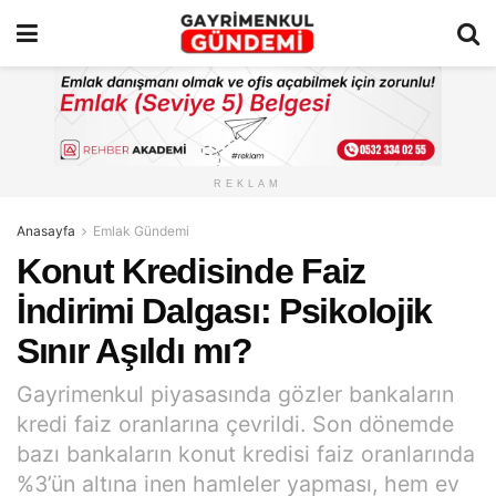
REKLAM
Anasayfa
Emlak Gündemi
Konut Kredisinde Faiz
İndirimi Dalgası: Psikolojik
Sınır Aşıldı mı?
Gayrimenkul piyasasında gözler bankaların
kredi faiz oranlarına çevrildi. Son dönemde
bazı bankaların konut kredisi faiz oranlarında
%3’ün altına inen hamleler yapması, hem ev