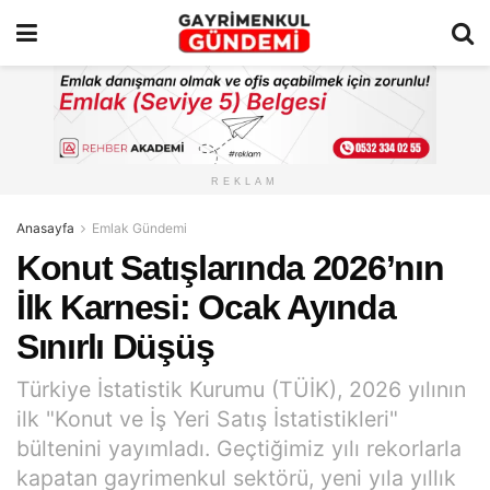
REKLAM
Anasayfa
Emlak Gündemi
Konut Satışlarında 2026’nın
İlk Karnesi: Ocak Ayında
Sınırlı Düşüş
Türkiye İstatistik Kurumu (TÜİK), 2026 yılının
ilk "Konut ve İş Yeri Satış İstatistikleri"
bültenini yayımladı. Geçtiğimiz yılı rekorlarla
kapatan gayrimenkul sektörü, yeni yıla yıllık