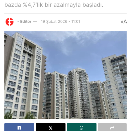
bazda %4,7’lik bir azalmayla başladı.
A
-
Editör
19 Şubat 2026 - 11:01
A