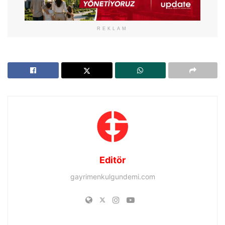
REKLAM
Editör
gayrimenkulgundemi.com