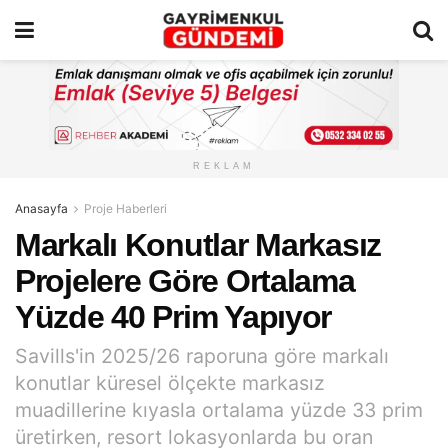
REKLAM
Anasayfa
Proje Haberleri
Markalı Konutlar Markasız
Projelere Göre Ortalama
Yüzde 40 Prim Yapıyor
Savills'in 2025/26 raporuna göre markalı
konutlar küresel ölçekte markasız
muadillerine kıyasla ortalama yüzde 33 prim
üretirken, resort lokasyonlarda bu oran