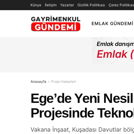
Künye
İletişim
Yazarlar
Gizlilik Politikası
Çerez Politikas
EMLAK GÜNDEMI
Anasayfa
Proje Haberleri
Ege’de Yeni Nesi
Projesinde Teknol
Vakana İnşaat, Kuşadası Davutlar bölg