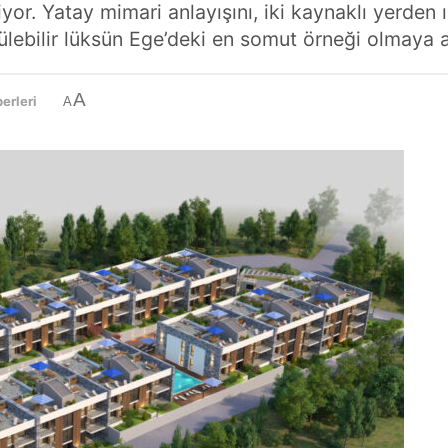
iyor. Yatay mimari anlayışını, iki kaynaklı yerden
rülebilir lüksün Ege’deki en somut örneği olmaya 
A
erleri
A