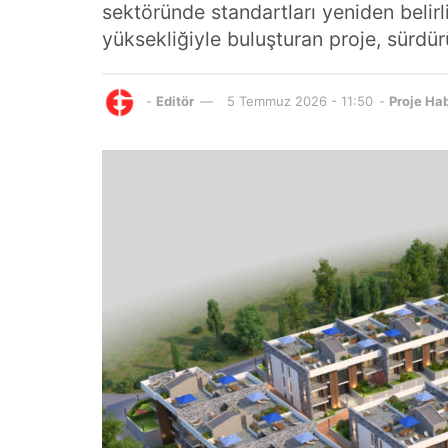
sektöründe standartları yeniden belirl
yüksekliğiyle buluşturan proje, sürdü
-
Editör
5 Temmuz 2026 - 11:50
-
Proje Hab