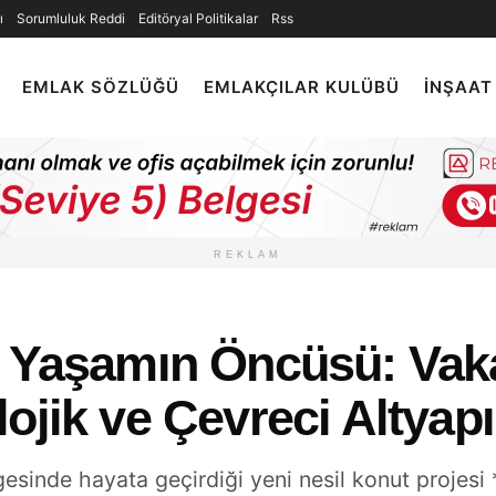
ı
Sorumluluk Reddi
Editöryal Politikalar
Rss
EMLAK SÖZLÜĞÜ
EMLAKÇILAR KULÜBÜ
İNŞAAT
REKLAM
l Yaşamın Öncüsü: Vak
ojik ve Çevreci Altyap
esinde hayata geçirdiği yeni nesil konut projesi