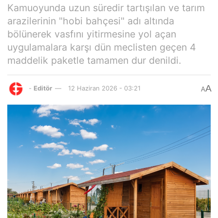
Kamuoyunda uzun süredir tartışılan ve tarım
arazilerinin "hobi bahçesi" adı altında
bölünerek vasfını yitirmesine yol açan
uygulamalara karşı dün meclisten geçen 4
maddelik paketle tamamen dur denildi.
A
-
Editör
12 Haziran 2026 - 03:21
A