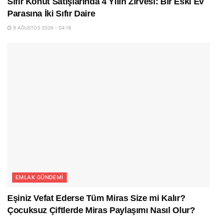
Sıfır Konut Satışlarında 4 Yılın Zirvesi: Bir Eski Ev
Parasına İki Sıfır Daire
9 AĞUSTOS 2026 - 04:16
EMLAK GÜNDEMI
Eşiniz Vefat Ederse Tüm Miras Size mi Kalır?
Çocuksuz Çiftlerde Miras Paylaşımı Nasıl Olur?