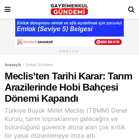
REKLAM
Anasayfa
Emlak Gündemi
Meclis’ten Tarihi Karar: Tarım
Arazilerinde Hobi Bahçesi
Dönemi Kapandı
Türkiye Büyük Millet Meclisi (TBMM) Genel
Kurulu, tarım topraklarının geleceğini ve
bütünlüğünü güvence altına alan çok kritik
bir yasal düzenlemeye imza attı.