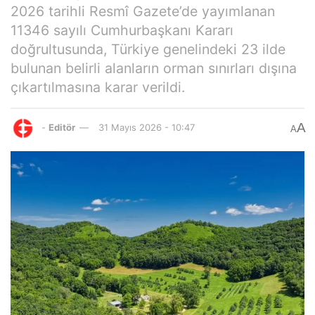
2026 tarihli Resmî Gazete’de yayımlanan
11346 sayılı Cumhurbaşkanı Kararı
doğrultusunda, Türkiye genelindeki 23 ilde
bulunan belirli alanların orman sınırları dışına
çıkartılmasına karar verildi.
A
-
Editör
31 Mayıs 2026 - 10:47
A