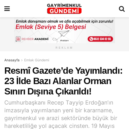
REKLAM
Anasayfa
Emlak Gündemi
Resmî Gazete’de Yayımlandı:
23 İlde Bazı Alanlar Orman
Sınırı Dışına Çıkarıldı!
Cumhurbaşkanı Recep Tayyip Erdoğan’ın
imzasıyla yayımlanan yeni bir kararname,
gayrimenkul ve arazi sektöründe büyük bir
hareketliliğe yol açacak cinsten. 19 Mayıs