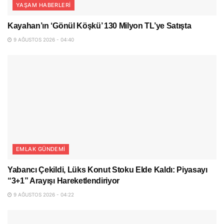
YAŞAM HABERLERI
Kayahan’ın ‘Gönül Köşkü’ 130 Milyon TL’ye Satışta
9 AĞUSTOS 2026 - 04:40
EMLAK GÜNDEMI
Yabancı Çekildi, Lüks Konut Stoku Elde Kaldı: Piyasayı
“3+1” Arayışı Hareketlendiriyor
9 AĞUSTOS 2026 - 04:22