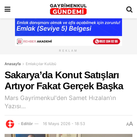
REKLAM
Anasayfa
Emlakçılar Kulübü
Sakarya’da Konut Satışları
Artıyor Fakat Gerçek Başka
Mars Gayrimenkul'den Samet Hızalan'ın
Yazısı...
A
-
Editör
16 Mayıs 2026 - 18:53
A