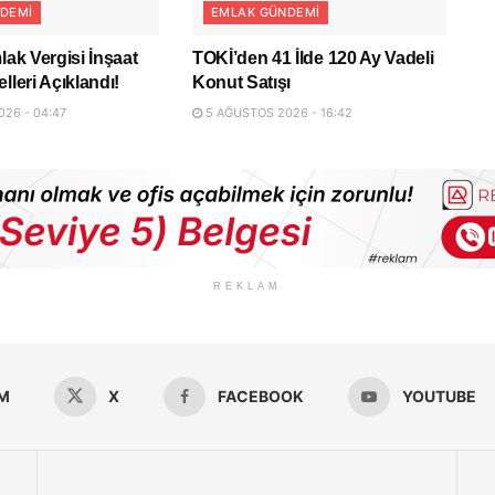
DEMI
EMLAK GÜNDEMI
lak Vergisi İnşaat
TOKİ’den 41 İlde 120 Ay Vadeli
lleri Açıklandı!
Konut Satışı
26 - 04:47
5 AĞUSTOS 2026 - 16:42
REKLAM
M
X
FACEBOOK
YOUTUBE