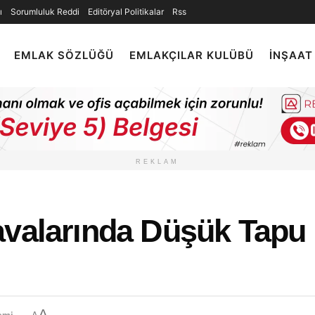
ı
Sorumluluk Reddi
Editöryal Politikalar
Rss
EMLAK SÖZLÜĞÜ
EMLAKÇILAR KULÜBÜ
İNŞAAT
REKLAM
avalarında Düşük Tapu 
A