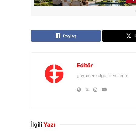
Paylaş
Editör
gayrimenkulgundemi.com
İlgili
Yazı