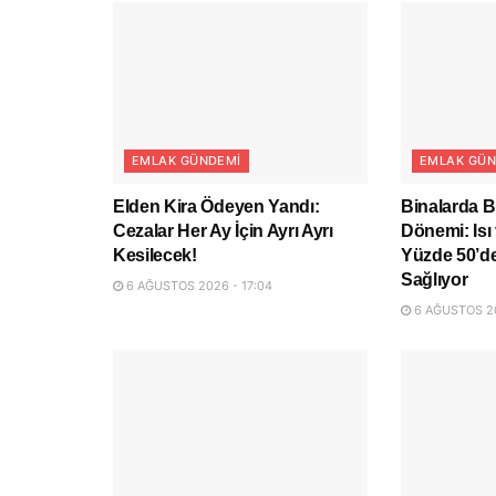
EMLAK GÜNDEMI
EMLAK GÜN
Elden Kira Ödeyen Yandı:
Binalarda B
Cezalar Her Ay İçin Ayrı Ayrı
Dönemi: Isı 
Kesilecek!
Yüzde 50’de
Sağlıyor
6 AĞUSTOS 2026 - 17:04
6 AĞUSTOS 20