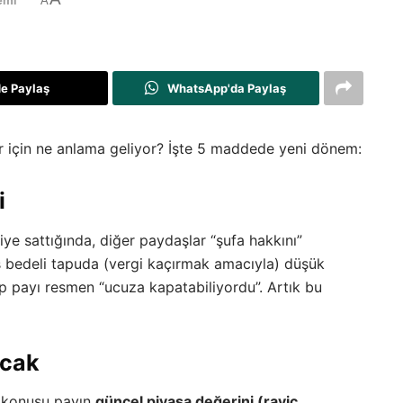
emi
A
de Paylaş
WhatsApp'da Paylaş
ılar için ne anlama geliyor? İşte 5 maddede yeni dönem:
i
iye sattığında, diğer paydaşlar “şufa hakkını”
ış bedeli tapuda (vergi kaçırmak amacıyla) düşük
ıp payı resmen “ucuza kapatabiliyordu”. Artık bu
acak
z konusu payın
güncel piyasa değerini (rayiç