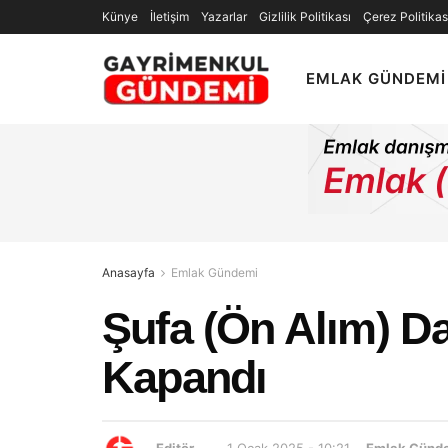
Künye
İletişim
Yazarlar
Gizlilik Politikası
Çerez Politikas
EMLAK GÜNDEMI
Anasayfa
Emlak Gündemi
Şufa (Ön Alım) D
Kapandı