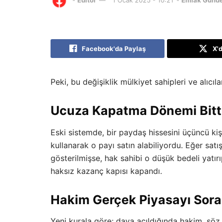
-
Editör
1 Ocak 2025 - 10:21
-
Emlak Günd
Facebook'da Paylaş
X'
Peki, bu değişiklik mülkiyet sahipleri ve alıc
Ucuza Kapatma Dönemi Bitt
Eski sistemde, bir paydaş hissesini üçüncü kiş
kullanarak o payı satın alabiliyordu. Eğer sat
gösterilmişse, hak sahibi o düşük bedeli yatır
haksız kazanç kapısı kapandı.
Hakim Gerçek Piyasayı Sor
Yeni kurala göre; dava açıldığında hakim, sö