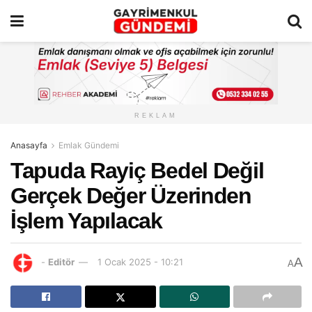
REKLAM
Anasayfa
Emlak Gündemi
Tapuda Rayiç Bedel Değil
Gerçek Değer Üzerinden
İşlem Yapılacak
A
-
Editör
1 Ocak 2025 - 10:21
A