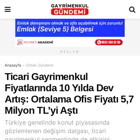
REKLAM
Anasayfa
Emlak Gündemi
Ticari Gayrimenkul
Fiyatlarında 10 Yılda Dev
Artış: Ortalama Ofis Fiyatı 5,7
Milyon TL’yi Aştı
Türkiye genelinde konut piyasasında
gözlemlenen değişim dalgası, ticari
gayrimenkul segmentinde de etkisini