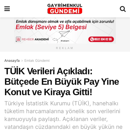
REKLAM
Anasayfa
Emlak Gündemi
TÜİK Verileri Açıkladı:
Bütçede En Büyük Pay Yine
Konut ve Kiraya Gitti!
Türkiye İstatistik Kurumu (TÜİK), hanehalkı
tüketim harcamalarına yönelik son verilerini
kamuoyuyla paylaştı. Açıklanan veriler,
vatandaşın cüzdanındaki en büyük yükün ne