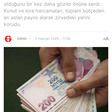
olduğunu bir kez daha gözler önüne serdi:
Konut ve kira harcamaları, toplam bütçeden
en aslan payını alarak zirvedeki yerini
korudu.
A
-
Editör
2 Haziran 2026 - 11:58
A