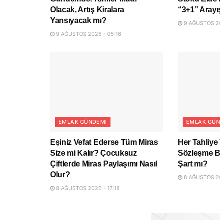
Olacak, Artış Kiralara
“3+1” Arayı
Yansıyacak mı?
9 AĞUSTOS 20
9 AĞUSTOS 2026 - 05:16
EMLAK GÜNDEMI
EMLAK GÜN
Eşiniz Vefat Ederse Tüm Miras
Her Tahliye 
Size mi Kalır? Çocuksuz
Sözleşme Bi
Çiftlerde Miras Paylaşımı Nasıl
Şart mı?
Olur?
8 AĞUSTOS 20
8 AĞUSTOS 2026 - 17:18