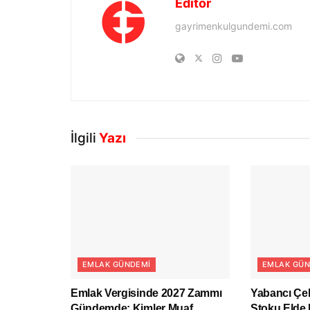
Editör
gayrimenkulgundemi.com
İlgili
Yazı
EMLAK GÜNDEMI
EMLAK GÜN
Emlak Vergisinde 2027 Zammı
Yabancı Çek
Gündemde: Kimler Muaf
Stoku Elde 