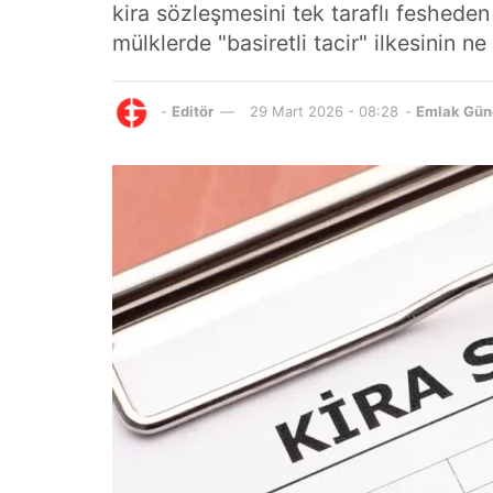
kira sözleşmesini tek taraflı fesheden 
mülklerde "basiretli tacir" ilkesinin n
-
Editör
29 Mart 2026 - 08:28
-
Emlak Gün