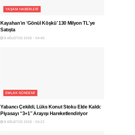
YAŞAM HABERLERI
Kayahan’ın ‘Gönül Köşkü’ 130 Milyon TL’ye
Satışta
9 AĞUSTOS 2026 - 04:40
EMLAK GÜNDEMI
Yabancı Çekildi, Lüks Konut Stoku Elde Kaldı:
Piyasayı “3+1” Arayışı Hareketlendiriyor
9 AĞUSTOS 2026 - 04:22