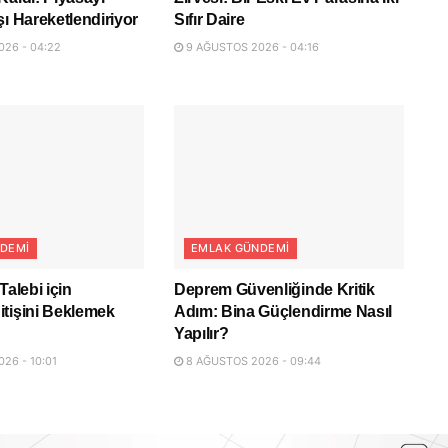
şı Hareketlendiriyor
Sıfır Daire
26 - 04:22
9 AĞUSTOS 2026 - 04:16
DEMI
EMLAK GÜNDEMI
Talebi için
Deprem Güvenliğinde Kritik
tişini Beklemek
Adım: Bina Güçlendirme Nasıl
Yapılır?
26 - 10:01
8 AĞUSTOS 2026 - 09:44