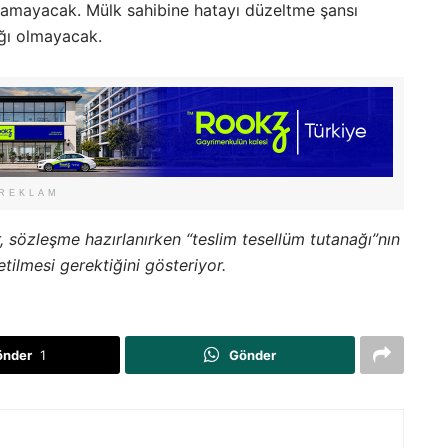
namayacak. Mülk sahibine hatayı düzeltme şansı
ığı olmayacak.
REKLAM
 sözleşme hazırlanırken “teslim tesellüm tutanağı”nın
etilmesi gerektiğini gösteriyor.
önder
1
Gönder