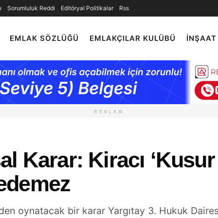
ı
Sorumluluk Reddi
Editöryal Politikalar
Rss
EMLAK SÖZLÜĞÜ
EMLAKÇILAR KULÜBÜ
İNŞAAT
REKLAM
l Karar: Kiracı ‘Kusur
hedemez
den oynatacak bir karar Yargıtay 3. Hukuk Dairesi