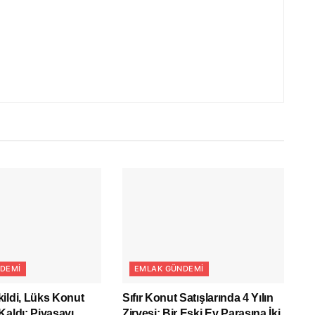
DEMI
EMLAK GÜNDEMI
ildi, Lüks Konut
Sıfır Konut Satışlarında 4 Yılın
Kaldı: Piyasayı
Zirvesi: Bir Eski Ev Parasına İki