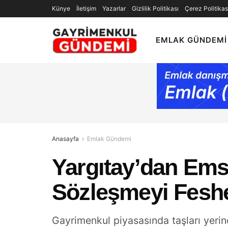
Künye
İletişim
Yazarlar
Gizlilik Politikası
Çerez Politikas
EMLAK GÜNDEMI
Anasayfa
Emlak Gündemi
Yargıtay’dan Emsa
Sözleşmeyi Fes
Gayrimenkul piyasasında taşları yerin