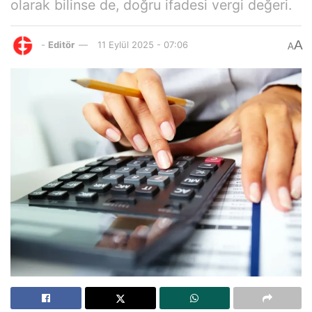
olarak bilinse de, doğru ifadesi vergi değeri.
A
-
Editör
11 Eylül 2025 - 07:06
A