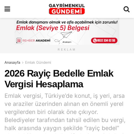
REKLAM
Anasayfa
Emlak Gündemi
2026 Rayiç Bedelle Emlak
Vergisi Hesaplama
Emlak vergisi, Türkiye’de konut, iş yeri, arsa
ve araziler üzerinden alınan en önemli yerel
vergilerden biri olarak öne çıkıyor.
Belediyeler tarafından tahsil edilen bu vergi,
halk arasında yaygın şekilde “rayiç bedel”