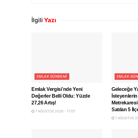
İlgili
Yazı
EMLAK GÜNDEMI
EMLAK GÜN
Emlak Vergisi’nde Yeni
Geleceğe Y
Değerler Belli Oldu: Yüzde
İsteyenlerin
27,26 Artış!
Metrekaresi
Satılan 5 İlç
7 AĞUSTOS 2026 - 17:07
7 AĞUSTOS 20