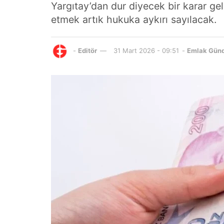
Yargıtay’dan dur diyecek bir karar gel
etmek artık hukuka aykırı sayılacak.
-
Editör
31 Mart 2026 - 09:51
-
Emlak Gün