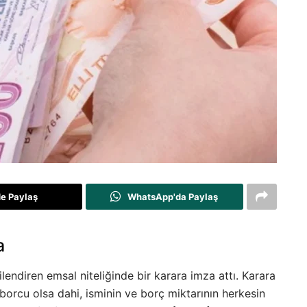
de Paylaş
WhatsApp'da Paylaş
a
ilendiren emsal niteliğinde bir karara imza attı. Karara
 borcu olsa dahi, isminin ve borç miktarının herkesin