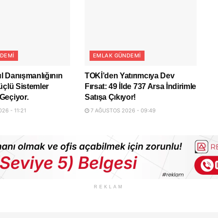
DEMI
EMLAK GÜNDEMI
l Danışmanlığının
TOKİ’den Yatırımcıya Dev
üçlü Sistemler
Fırsat: 49 İlde 737 Arsa İndirimle
Geçiyor.
Satışa Çıkıyor!
26 - 11:21
7 AĞUSTOS 2026 - 09:49
REKLAM