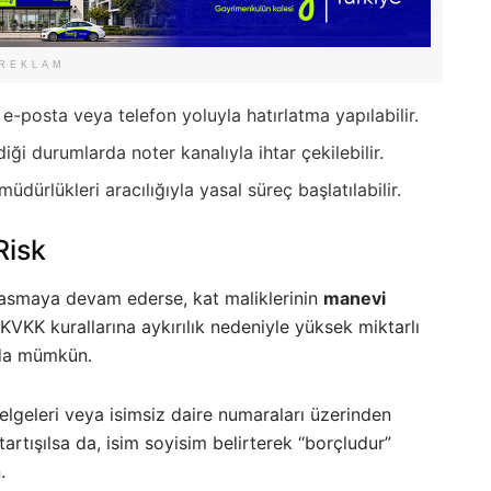
REKLAM
e-posta veya telefon yoluyla hatırlatma yapılabilir.
ği durumlarda noter kanalıyla ihtar çekilebilir.
dürlükleri aracılığıyla yasal süreç başlatılabilir.
Risk
ini asmaya devam ederse, kat maliklerinin
manevi
VKK kurallarına aykırılık nedeniyle yüksek miktarlı
ı da mümkün.
lgeleri veya isimsiz daire numaraları üzerinden
tartışılsa da, isim soyisim belirterek “borçludur”
.