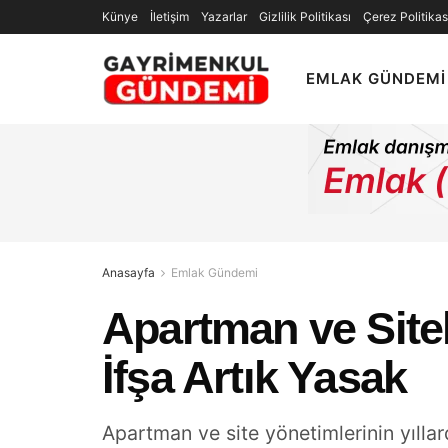
Künye
İletişim
Yazarlar
Gizlilik Politikası
Çerez Politikas
EMLAK GÜNDEMI
Anasayfa
Emlak Gündemi
Apartman ve Site
İfşa Artık Yasak
Apartman ve site yönetimlerinin yıllar