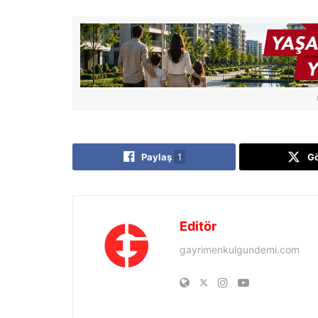
Paylaş
1
G
Editör
gayrimenkulgundemi.com