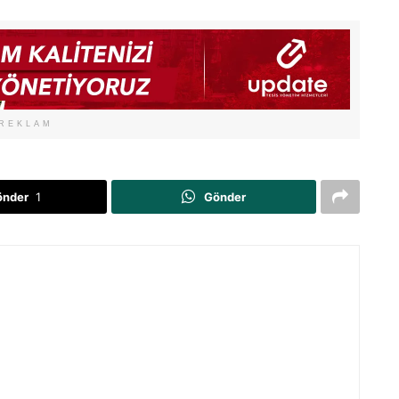
REKLAM
önder
1
Gönder