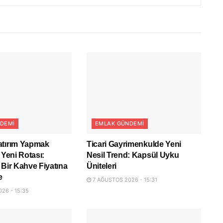
DEMI
EMLAK GÜNDEMI
atırım Yapmak
Ticari Gayrimenkulde Yeni
 Yeni Rotası:
Nesil Trend: Kapsül Uyku
 Bir Kahve Fiyatına
Üniteleri
e
7 AĞUSTOS 2026 - 15:31
26 - 15:35