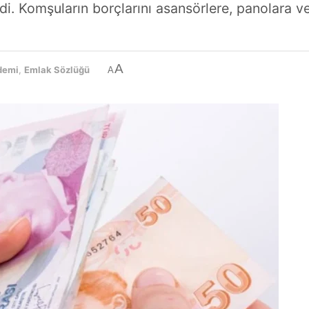
di. Komşuların borçlarını asansörlere, panolara vey
A
demi
,
Emlak Sözlüğü
A