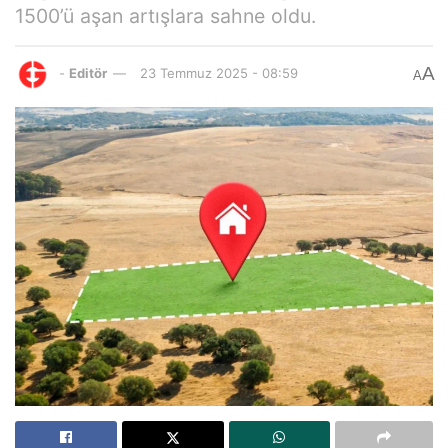
1500’ü aşan artışlara sahne oldu.
A
-
Editör
23 Temmuz 2025 - 08:59
A