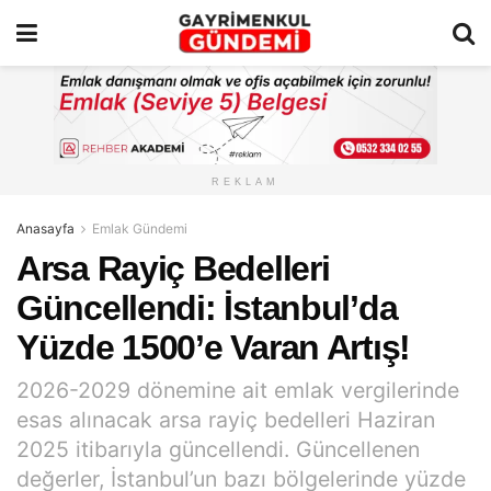
REKLAM
Anasayfa
Emlak Gündemi
Arsa Rayiç Bedelleri
Güncellendi: İstanbul’da
Yüzde 1500’e Varan Artış!
2026-2029 dönemine ait emlak vergilerinde
esas alınacak arsa rayiç bedelleri Haziran
2025 itibarıyla güncellendi. Güncellenen
değerler, İstanbul’un bazı bölgelerinde yüzde