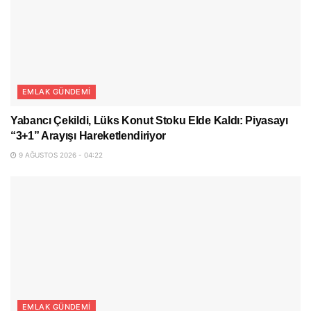
EMLAK GÜNDEMI
Yabancı Çekildi, Lüks Konut Stoku Elde Kaldı: Piyasayı
“3+1” Arayışı Hareketlendiriyor
9 AĞUSTOS 2026 - 04:22
EMLAK GÜNDEMI