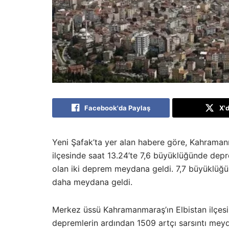
Facebook'da Paylaş
X'
Yeni Şafak’ta yer alan habere göre, Kahramanma
ilçesinde saat 13.24’te 7,6 büyüklüğünde depr
olan iki deprem meydana geldi. 7,7 büyüklüğü
daha meydana geldi.
Merkez üssü Kahramanmaraş’ın Elbistan ilçesi
depremlerin ardından 1509 artçı sarsıntı meyd