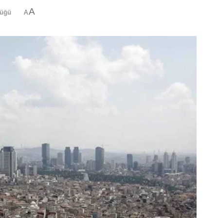
A
lüğü
A