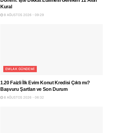
Dönem: İşte Dikkat Edilmesi Gereken 12 Altın
Kural
8 AĞUSTOS 2026 - 09:29
EMLAK GÜNDEMI
1.20 Faizli İlk Evim Konut Kredisi Çıktı mı?
Başvuru Şartları ve Son Durum
8 AĞUSTOS 2026 - 06:32