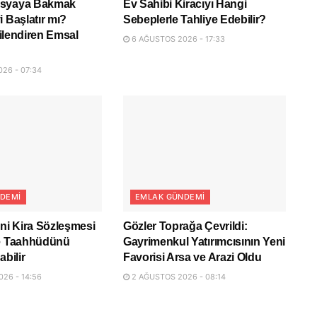
osyaya Bakmak
Ev Sahibi Kiracıyı Hangi
i Başlatır mı?
Sebeplerle Tahliye Edebilir?
lgilendiren Emsal
6 AĞUSTOS 2026 - 17:33
26 - 07:34
DEMI
EMLAK GÜNDEMI
eni Kira Sözleşmesi
Gözler Toprağa Çevrildi:
ye Taahhüdünü
Gayrimenkul Yatırımcısının Yeni
abilir
Favorisi Arsa ve Arazi Oldu
26 - 14:56
2 AĞUSTOS 2026 - 08:14