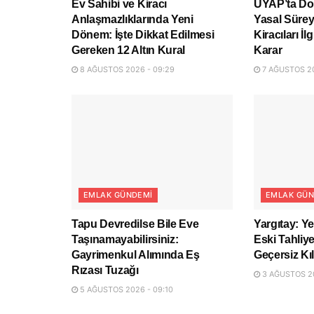
Ev Sahibi ve Kiracı
UYAP’ta D
Anlaşmazlıklarında Yeni
Yasal Sürey
Dönem: İşte Dikkat Edilmesi
Kiracıları İ
Gereken 12 Altın Kural
Karar
8 AĞUSTOS 2026 - 09:29
7 AĞUSTOS 20
EMLAK GÜNDEMI
EMLAK GÜN
Tapu Devredilse Bile Eve
Yargıtay: Y
Taşınamayabilirsiniz:
Eski Tahli
Gayrimenkul Alımında Eş
Geçersiz Kıl
Rızası Tuzağı
3 AĞUSTOS 20
5 AĞUSTOS 2026 - 09:10