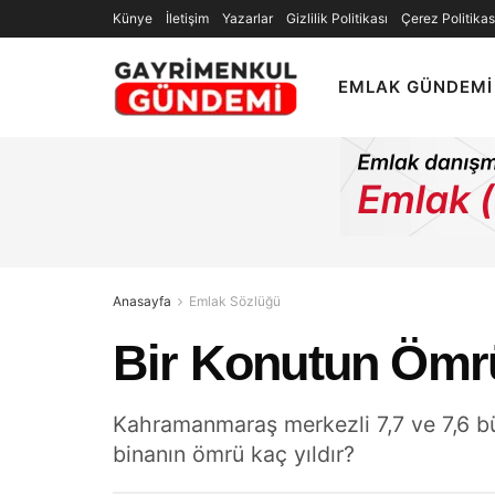
Künye
İletişim
Yazarlar
Gizlilik Politikası
Çerez Politikas
EMLAK GÜNDEMI
Anasayfa
Emlak Sözlüğü
Bir Konutun Ömrü
Kahramanmaraş merkezli 7,7 ve 7,6 büy
binanın ömrü kaç yıldır?