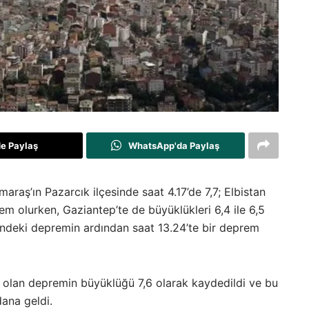
de Paylaş
WhatsApp'da Paylaş
raş’ın Pazarcık ilçesinde saat 4.17’de 7,7; Elbistan
em olurken, Gaziantep’te de büyüklükleri 6,4 ile 6,5
ndeki depremin ardından saat 13.24’te bir deprem
 olan depremin büyüklüğü 7,6 olarak kaydedildi ve bu
ana geldi.