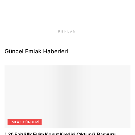
REKLAM
Güncel Emlak Haberleri
EMLAK GÜNDEMI
1.20 Faizli İlk Evim Konut Kredisi Çıktı mı? Başvuru