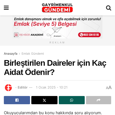
REKLAM
Anasayfa
Emlak Gündemi
Birleştirilen Daireler için Kaç
Aidat Ödenir?
A
-
Editör
1 Ocak 2025 - 10:21
A
Okuyucularımdan bu konu hakkında soru alıyorum.