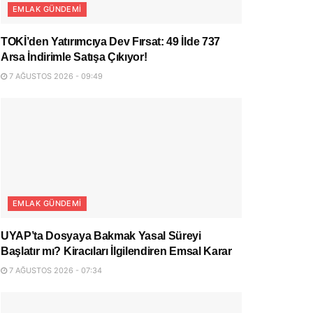
EMLAK GÜNDEMI
TOKİ’den Yatırımcıya Dev Fırsat: 49 İlde 737
Arsa İndirimle Satışa Çıkıyor!
7 AĞUSTOS 2026 - 09:49
EMLAK GÜNDEMI
UYAP’ta Dosyaya Bakmak Yasal Süreyi
Başlatır mı? Kiracıları İlgilendiren Emsal Karar
7 AĞUSTOS 2026 - 07:34