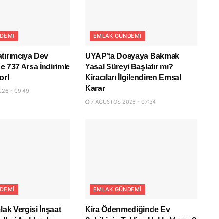
DEMI
EMLAK GÜNDEMI
tırımcıya Dev
UYAP’ta Dosyaya Bakmak
lde 737 Arsa İndirimle
Yasal Süreyi Başlatır mı?
or!
Kiracıları İlgilendiren Emsal
Karar
26 - 09:49
7 AĞUSTOS 2026 - 07:34
DEMI
EMLAK GÜNDEMI
lak Vergisi İnşaat
Kira Ödenmediğinde Ev