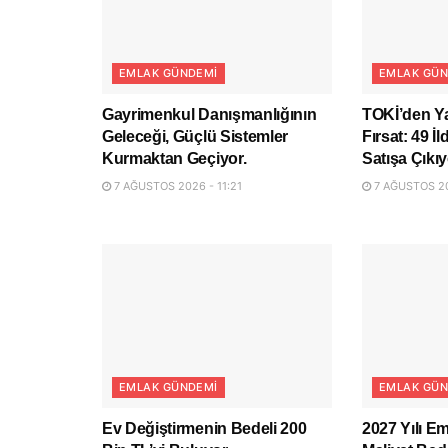
EMLAK GÜNDEMI
EMLAK GÜN
Gayrimenkul Danışmanlığının
TOKİ’den Ya
Geleceği, Güçlü Sistemler
Fırsat: 49 İ
Kurmaktan Geçiyor.
Satışa Çıkıy
7 AĞUSTOS 2026 - 11:21
7 AĞUSTOS 20
EMLAK GÜNDEMI
EMLAK GÜN
Ev Değiştirmenin Bedeli 200
2027 Yılı Em