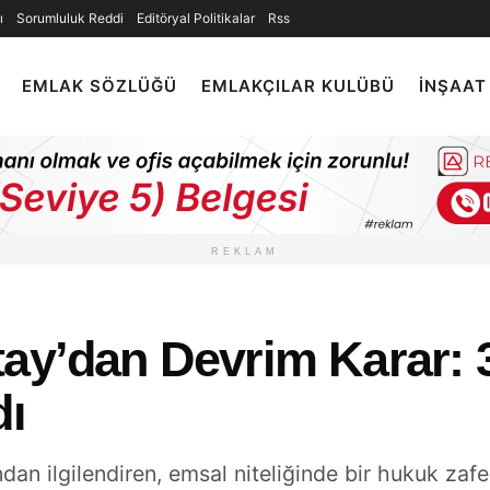
ı
Sorumluluk Reddi
Editöryal Politikalar
Rss
EMLAK SÖZLÜĞÜ
EMLAKÇILAR KULÜBÜ
İNŞAAT
REKLAM
tay’dan Devrim Karar: 
dı
dan ilgilendiren, emsal niteliğinde bir hukuk zafer