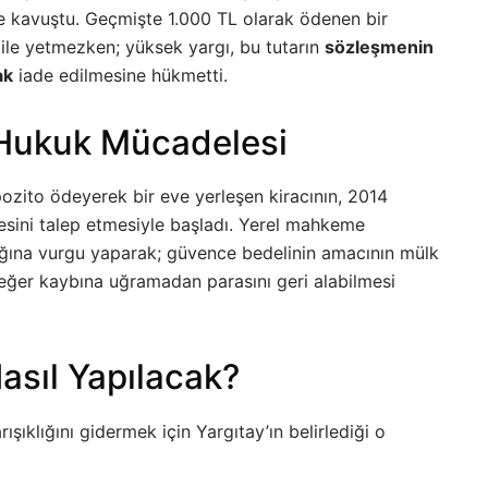
me kavuştu. Geçmişte 1.000 TL olarak ödenen bir
le yetmezken; yüksek yargı, bu tutarın
sözleşmenin
ak
iade edilmesine hükmetti.
 Hukuk Mücadelesi
pozito ödeyerek bir eve yerleşen kiracının, 2014
mesini talep etmesiyle başladı. Yerel mahkeme
ılığına vurgu yaparak; güvence bedelinin amacının mülk
değer kaybına uğramadan parasını geri alabilmesi
asıl Yapılacak?
şıklığını gidermek için Yargıtay’ın belirlediği o