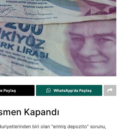
de Paylaş
WhatsApp'da Paylaş
smen Kapandı
uriyetlerinden biri olan “erimiş depozito” sorunu,