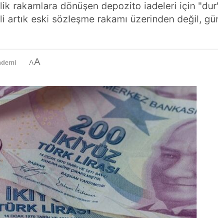
ik rakamlara dönüşen depozito iadeleri için "dur"
i artık eski sözleşme rakamı üzerinden değil, gü
A
ndemi
A