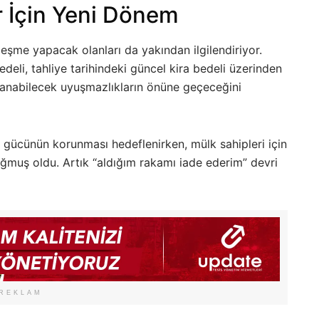
ar İçin Yeni Dönem
zleşme yapacak olanları da yakından ilgilendiriyor.
li, tahliye tarihindeki güncel kira bedeli üzerinden
yaşanabilecek uyuşmazlıkların önüne geçeceğini
ım gücünün korunması hedeflenirken, mülk sahipleri için
ğmuş oldu. Artık “aldığım rakamı iade ederim” devri
REKLAM