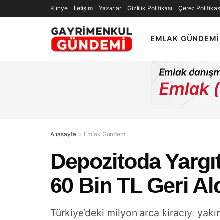
Künye
İletişim
Yazarlar
Gizlilik Politikası
Çerez Politikas
EMLAK GÜNDEMI
Anasayfa
Emlak Gündemi
Depozitoda Yargı
60 Bin TL Geri Al
Türkiye’deki milyonlarca kiracıyı yakın