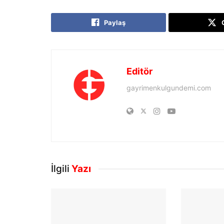
Paylaş
Editör
gayrimenkulgundemi.com
İlgili
Yazı