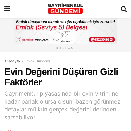
REKLAM
Anasayfa
Emlak Gündemi
Evin Değerini Düşüren Gizli
Faktörler
Gayrimenkul piyasasında bir evin vitrini ne
kadar parlak olursa olsun, bazen görünmez
detaylar mülkün gerçek değerini derinden
sarsabiliyor.