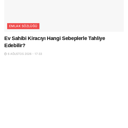
EMLAK SÖZLÜĞÜ
Ev Sahibi Kiracıyı Hangi Sebeplerle Tahliye
Edebilir?
6 AĞUSTOS 2026 - 17:33