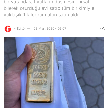
bir vatandaş, fiyatların düşmesini fırsat
bilerek oturduğu evi satıp tüm birikimiyle
yaklaşık 1 kilogram altın satın aldı.
A
-
Editör
28 Mart 2026 - 03:07
A