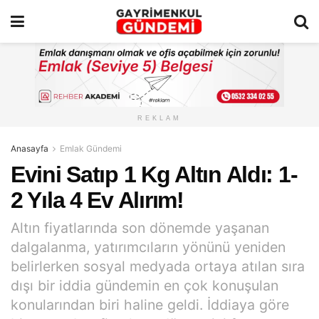
REKLAM
Anasayfa
Emlak Gündemi
Evini Satıp 1 Kg Altın Aldı: 1-
2 Yıla 4 Ev Alırım!
Altın fiyatlarında son dönemde yaşanan
dalgalanma, yatırımcıların yönünü yeniden
belirlerken sosyal medyada ortaya atılan sıra
dışı bir iddia gündemin en çok konuşulan
konularından biri haline geldi. İddiaya göre