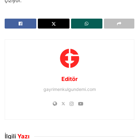
çiziyor.
Editör
gayrimenkulgundemi.com
İlgili
Yazı