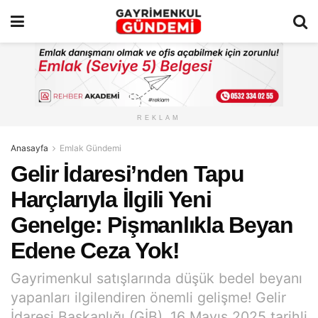
REKLAM
Anasayfa
Emlak Gündemi
Gelir İdaresi’nden Tapu
Harçlarıyla İlgili Yeni
Genelge: Pişmanlıkla Beyan
Edene Ceza Yok!
Gayrimenkul satışlarında düşük bedel beyanı
yapanları ilgilendiren önemli gelişme! Gelir
İdaresi Başkanlığı (GİB), 16 Mayıs 2025 tarihli