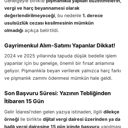
Genelgeyle birlikte
pişmanlıkla yapılan düzeltmelerin,
vergi ve harç beyannamesi olarak
değerlendirilmeyeceği
, bu nedenle
1. derece
usulsüzlük cezası kesilmesinin mümkün
olmadığı
açıkça belirtildi.
Gayrimenkul Alım-Satımı Yapanlar Dikkat!
2024 ve 2025 yıllarında tapuda düşük bedelle işlem
yapanlar için bu genelge, önemli bir fırsat anlamına
geliyor. Pişmanlıkla beyan verilerek yalnızca harç farkı
ve pişmanlık zammı ödenmesi mümkün hale geldi.
Son Başvuru Süresi: Yazının Tebliğinden
İtibaren 15 Gün
Gelir İdaresi’nden gelen yazıya istinaden, ilgili
dilekçe
örneği
ile birlikte
dijital vergi dairesi üzerinden ya da
bağlı vergi dairesine 15 gün içinde başvuru
yapılması