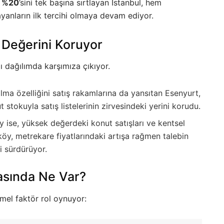
k
%20
’sini tek başına sırtlayan İstanbul, hem
yanların ilk tercihi olmaya devam ediyor.
 Değerini Koruyor
lı dağılımda karşımıza çıkıyor.
olma özelliğini satış rakamlarına da yansıtan Esenyurt,
t stokuyla satış listelerinin zirvesindeki yerini korudu.
 ise, yüksek değerdeki konut satışları ve kentsel
köy, metrekare fiyatlarındaki artışa rağmen talebin
ni sürdürüyor.
kasında Ne Var?
emel faktör rol oynuyor: