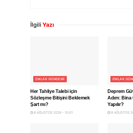
İlgili
Yazı
EMLAK GÜNDEMI
EMLAK GÜN
Her Tahliye Talebi için
Deprem Güve
Sözleşme Bitişini Beklemek
Adım: Bina 
Şart mı?
Yapılır?
8 AĞUSTOS 2026 - 10:01
8 AĞUSTOS 20