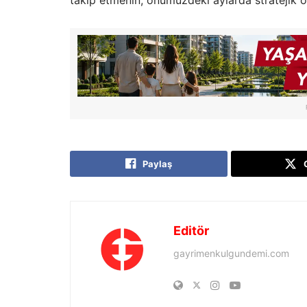
takip etmenin, önümüzdeki aylarda stratejik ö
Paylaş
Editör
gayrimenkulgundemi.com