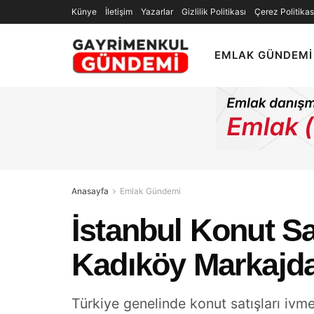
Künye
İletişim
Yazarlar
Gizlilik Politikası
Çerez Politikas
EMLAK GÜNDEMI
Anasayfa
Emlak Gündemi
İstanbul Konut Sa
Kadıköy Markajd
Türkiye genelinde konut satışları ivm