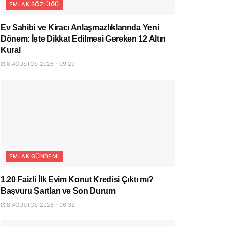
EMLAK SÖZLÜĞÜ
Ev Sahibi ve Kiracı Anlaşmazlıklarında Yeni
Dönem: İşte Dikkat Edilmesi Gereken 12 Altın
Kural
8 AĞUSTOS 2026 - 09:29
EMLAK GÜNDEMI
1.20 Faizli İlk Evim Konut Kredisi Çıktı mı?
Başvuru Şartları ve Son Durum
8 AĞUSTOS 2026 - 06:32