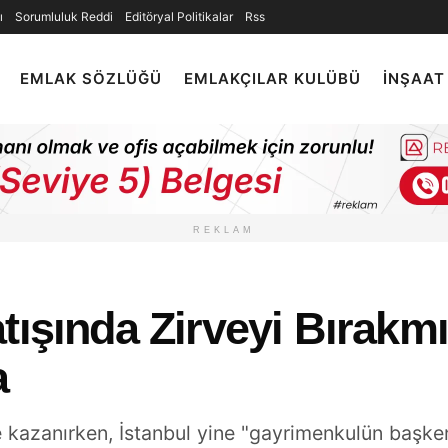
ı
Sorumluluk Reddi
Editöryal Politikalar
Rss
EMLAK SÖZLÜĞÜ
EMLAKÇILAR KULÜBÜ
İNŞAAT
REKLAM
tışında Zirveyi Bırakm
a
e kazanırken, İstanbul yine "gayrimenkulün başkent