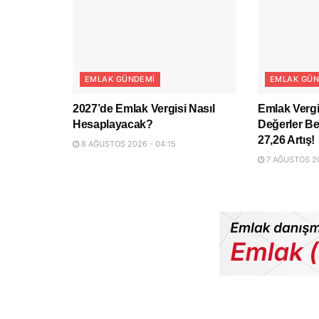
EMLAK GÜNDEMI
EMLAK GÜN
2027’de Emlak Vergisi Nasıl
Emlak Vergi
Hesaplayacak?
Değerler Be
27,26 Artış!
8 AĞUSTOS 2026 - 04:15
7 AĞUSTOS 20