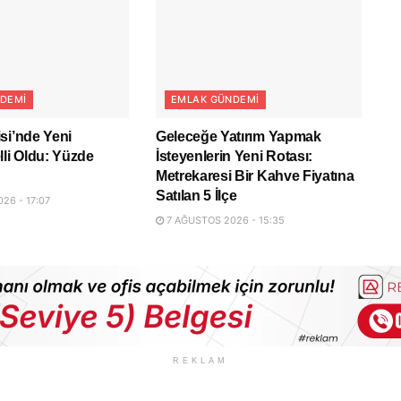
DEMI
EMLAK GÜNDEMI
si’nde Yeni
Geleceğe Yatırım Yapmak
lli Oldu: Yüzde
İsteyenlerin Yeni Rotası:
Metrekaresi Bir Kahve Fiyatına
Satılan 5 İlçe
26 - 17:07
7 AĞUSTOS 2026 - 15:35
REKLAM