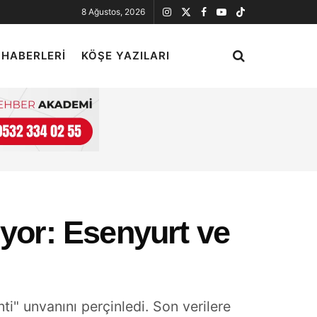
8 Ağustos, 2026
 HABERLERI
KÖŞE YAZILARI
ıyor: Esenyurt ve
i" unvanını perçinledi. Son verilere