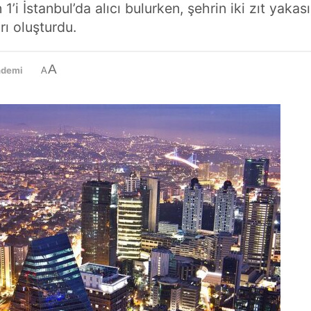
1’i İstanbul’da alıcı bulurken, şehrin iki zıt yak
rı oluşturdu.
A
ndemi
A