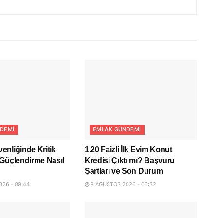
DEMI
EMLAK GÜNDEMI
nliğinde Kritik
1.20 Faizli İlk Evim Konut
Güçlendirme Nasıl
Kredisi Çıktı mı? Başvuru
Şartları ve Son Durum
26 - 09:44
8 AĞUSTOS 2026 - 06:32