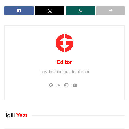
Editör
gayrimenkulgundemi.com
İlgili
Yazı