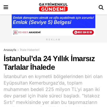
REKLAM
Anasayfa
İhale Haberleri
İstanbul’da 24 Yıllık İmarsız
Tarlalar İhalede
İstanbul’un en kıymetli bölgelerinden biri olan
Eyüpsultan Kemerburgaz’da, toplam
muhammen bedeli 225 milyon TL’yi aşan iki
dev parsel için ihale süreci başladı. "Istakoz
Sırtı" mevkisinde yer alan bu taşınmazların