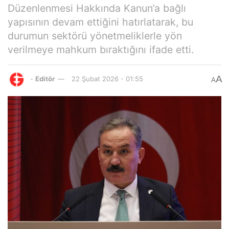
Düzenlenmesi Hakkında Kanun’a bağlı
yapısının devam ettiğini hatırlatarak, bu
durumun sektörü yönetmeliklerle yön
verilmeye mahkum bıraktığını ifade etti.
A
-
Editör
22 Şubat 2026 - 01:55
A