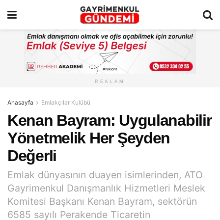
REKLAM
Anasayfa
Emlakçılar Kulübü
Kenan Bayram: Uygulanabilir
Yönetmelik Her Şeyden
Değerli
Emlak dünyasının duayen isimlerinden, ATO
Gayrimenkul Danışmanlık Hizmetleri Meslek
Komitesi Başkanı Kenan Bayram, sektörün
6585 sayılı Perakende Ticaretin