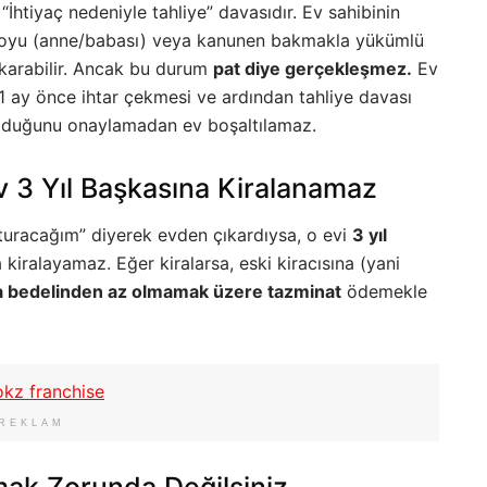
 “İhtiyaç nedeniyle tahliye” davasıdır. Ev sahibinin
üstsoyu (anne/babası) veya kanunen bakmakla yükümlü
çıkarabilir. Ancak bu durum
pat diye gerçekleşmez.
Ev
 1 ay önce ihtar çekmesi ve ardından tahliye davası
olduğunu onaylamadan ev boşaltılamaz.
 Ev 3 Yıl Başkasına Kiralanamaz
oturacağım” diyerek evden çıkardıysa, o evi
3 yıl
kiralayamaz. Eğer kiralarsa, eski kiracısına (yani
kira bedelinden az olmamak üzere tazminat
ödemekle
REKLAM
mak Zorunda Değilsiniz