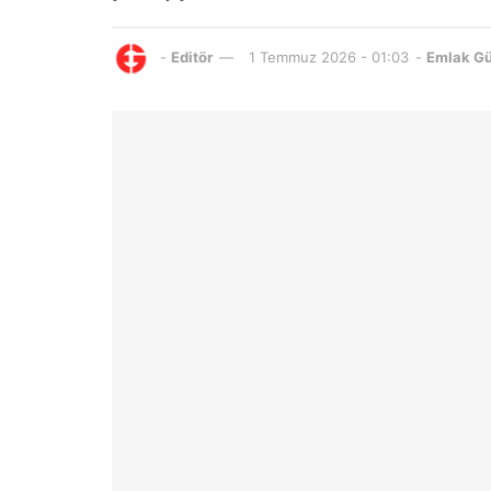
-
Editör
1 Temmuz 2026 - 01:03
-
Emlak G