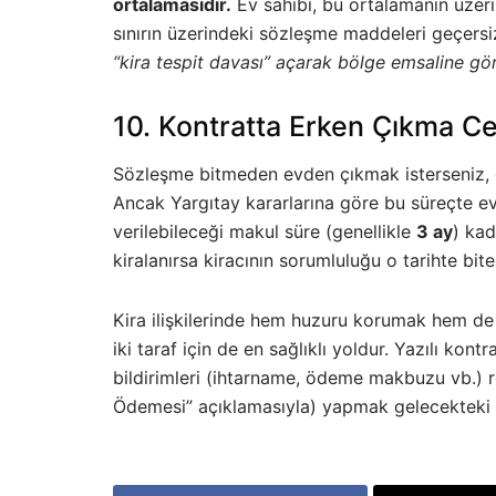
ortalamasıdır.
Ev sahibi, bu ortalamanın üzerin
sınırın üzerindeki sözleşme maddeleri geçersiz
“kira tespit davası” açarak bölge emsaline göre
10. Kontratta Erken Çıkma Cez
Sözleşme bitmeden evden çıkmak isterseniz, ev 
Ancak Yargıtay kararlarına göre bu süreçte ev 
verilebileceği makul süre (genellikle
3 ay
) kad
kiralanırsa kiracının sorumluluğu o tarihte bite
Kira ilişkilerinde hem huzuru korumak hem de 
iki taraf için de en sağlıklı yoldur. Yazılı ko
bildirimleri (ihtarname, ödeme makbuzu vb.) 
Ödemesi” açıklamasıyla) yapmak gelecekteki o