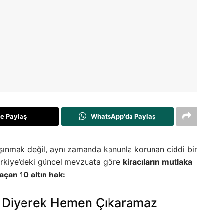
de Paylaş
WhatsApp'da Paylaş
şınmak değil, aynı zamanda kanunla korunan ciddi bir
ürkiye’deki güncel mevzuata göre
kiracıların mutlaka
çan 10 altın hak:
k” Diyerek Hemen Çıkaramaz