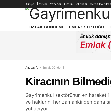
Künye
İletişim
Yazarlar
Gizlilik Politikası
Çerez Politikas
EMLAK GÜNDEMI
EMLAK SÖZLÜĞÜ
Anasayfa
Emlak Gündemi
Kiracının Bilmed
Gayrimenkul sektörünün en hareketli o
ve haklarını her zamankinden daha sı
yol açıyor.