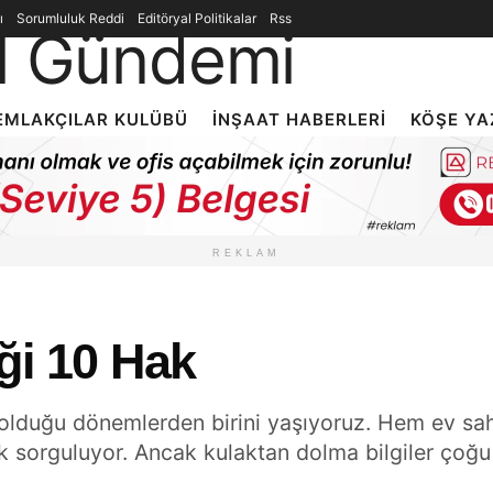
ı
Sorumluluk Reddi
Editöryal Politikalar
Rss
EMLAKÇILAR KULÜBÜ
İNŞAAT HABERLERI
KÖŞE YA
REKLAM
iği 10 Hak
lduğu dönemlerden birini yaşıyoruz. Hem ev sahipl
k sorguluyor. Ancak kulaktan dolma bilgiler çoğ