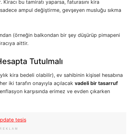
 Kiracı bu tamiratı yaparsa, faturasını kira
cı sadece ampul değiştirme, gevşeyen musluğu sıkma
rundan (örneğin balkondan bir şey düşürüp pimapeni
acıya aittir.
Hesapta Tutulmalı
lık kira bedeli olabilir), ev sahibinin kişisel hesabına
er iki tarafın onayıyla açılacak
vadeli bir tasarruf
z enflasyon karşısında erimez ve evden çıkarken
REKLAM