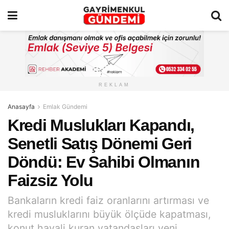
REKLAM
Anasayfa
Emlak Gündemi
Kredi Muslukları Kapandı,
Senetli Satış Dönemi Geri
Döndü: Ev Sahibi Olmanın
Faizsiz Yolu
Bankaların kredi faiz oranlarını artırması ve
kredi musluklarını büyük ölçüde kapatması,
konut hayali kuran vatandaşları yeni