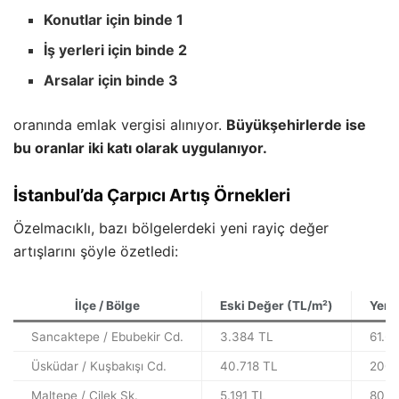
Konutlar için binde 1
İş yerleri için binde 2
Arsalar için binde 3
oranında emlak vergisi alınıyor.
Büyükşehirlerde ise
bu oranlar iki katı olarak uygulanıyor.
İstanbul’da Çarpıcı Artış Örnekleri
Özelmacıklı, bazı bölgelerdeki yeni rayiç değer
artışlarını şöyle özetledi:
İlçe / Bölge
Eski Değer (TL/m²)
Yeni
Sancaktepe / Ebubekir Cd.
3.384 TL
61.6
Üsküdar / Kuşbakışı Cd.
40.718 TL
200.
Maltepe / Çilek Sk.
5.191 TL
80.0