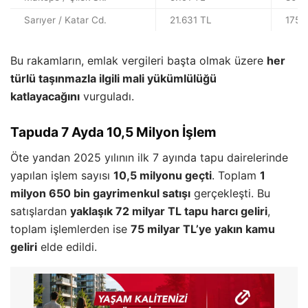
Sarıyer / Katar Cd.
21.631 TL
175.
Bu rakamların, emlak vergileri başta olmak üzere
her
türlü taşınmazla ilgili mali yükümlülüğü
katlayacağını
vurguladı.
Tapuda 7 Ayda 10,5 Milyon İşlem
Öte yandan 2025 yılının ilk 7 ayında tapu dairelerinde
yapılan işlem sayısı
10,5 milyonu geçti
. Toplam
1
milyon 650 bin gayrimenkul satışı
gerçekleşti. Bu
satışlardan
yaklaşık 72 milyar TL tapu harcı geliri
,
toplam işlemlerden ise
75 milyar TL’ye yakın kamu
geliri
elde edildi.