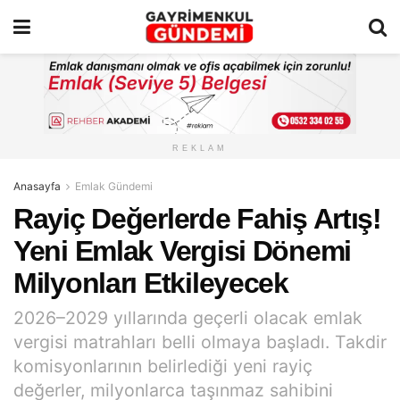
REKLAM
Anasayfa
Emlak Gündemi
Rayiç Değerlerde Fahiş Artış!
Yeni Emlak Vergisi Dönemi
Milyonları Etkileyecek
2026–2029 yıllarında geçerli olacak emlak
vergisi matrahları belli olmaya başladı. Takdir
komisyonlarının belirlediği yeni rayiç
değerler, milyonlarca taşınmaz sahibini