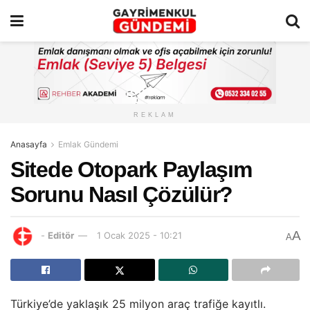
REKLAM
Anasayfa
Emlak Gündemi
Sitede Otopark Paylaşım
Sorunu Nasıl Çözülür?
A
-
Editör
1 Ocak 2025 - 10:21
A
Türkiye’de yaklaşık 25 milyon araç trafiğe kayıtlı.