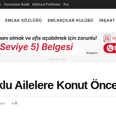
ı
Sorumluluk Reddi
Editöryal Politikalar
Rss
EMLAK SÖZLÜĞÜ
EMLAKÇILAR KULÜBÜ
İNŞAAT
REKLAM
u Ailelere Konut Öncel
A
emi
A