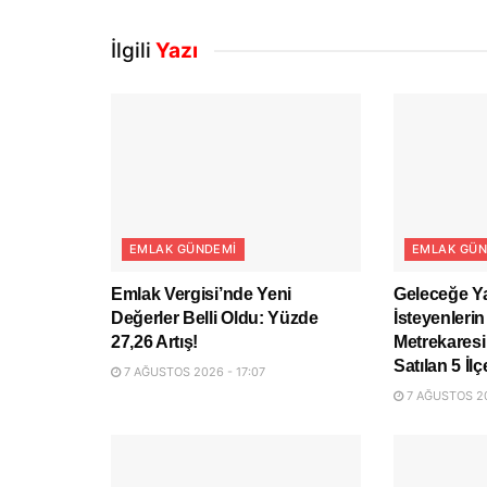
İlgili
Yazı
EMLAK GÜNDEMI
EMLAK GÜN
Emlak Vergisi’nde Yeni
Geleceğe Y
Değerler Belli Oldu: Yüzde
İsteyenlerin
27,26 Artış!
Metrekaresi
Satılan 5 İlç
7 AĞUSTOS 2026 - 17:07
7 AĞUSTOS 20