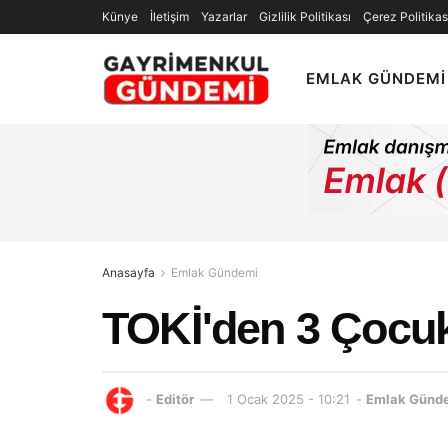
Künye
İletişim
Yazarlar
Gizlilik Politikası
Çerez Politikas
EMLAK GÜNDEMI
Anasayfa
Emlak Gündemi
TOKİ'den 3 Çocukl
-
Editör
1 Ocak 2025 - 10:21
-
Emlak Günd