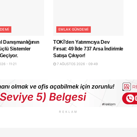
DEMI
EMLAK GÜNDEMI
l Danışmanlığının
TOKİ’den Yatırımcıya Dev
üçlü Sistemler
Fırsat: 49 İlde 737 Arsa İndirimle
Geçiyor.
Satışa Çıkıyor!
26 - 11:21
7 AĞUSTOS 2026 - 09:49
REKLAM