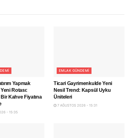
DEMI
EMLAK GÜNDEMI
atırım Yapmak
Ticari Gayrimenkulde Yeni
 Yeni Rotası:
Nesil Trend: Kapsül Uyku
 Bir Kahve Fiyatına
Üniteleri
e
7 AĞUSTOS 2026 - 15:31
26 - 15:35