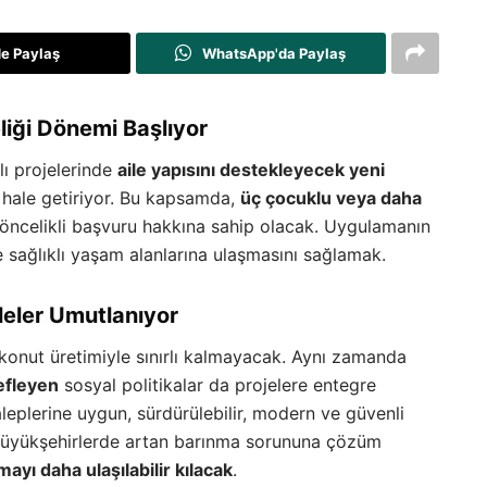
de Paylaş
WhatsApp'da Paylaş
liği Dönemi Başlıyor
lı projelerinde
aile yapısını destekleyecek yeni
l hale getiriyor. Bu kapsamda,
üç çocuklu veya daha
 öncelikli başvuru hakkına sahip olacak. Uygulamanın
e sağlıklı yaşam alanlarına ulaşmasını sağlamak.
ileler Umutlanıyor
 konut üretimiyle sınırlı kalmayacak. Aynı zamanda
efleyen
sosyal politikalar da projelere entegre
taleplerine uygun, sürdürülebilir, modern ve güvenli
e büyükşehirlerde artan barınma sorununa çözüm
mayı daha ulaşılabilir kılacak
.