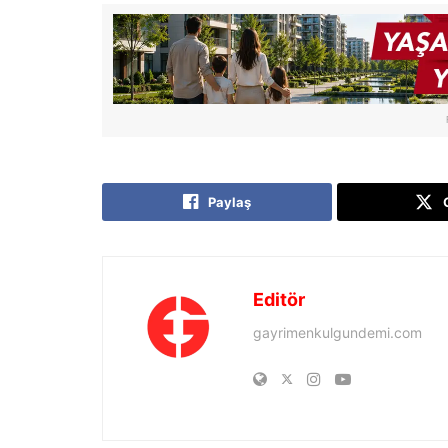
Paylaş
Editör
gayrimenkulgundemi.com