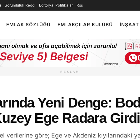
ı
Sorumluluk Reddi
Editöryal Politikalar
Rss
EMLAK SÖZLÜĞÜ
EMLAKÇILAR KULÜBÜ
İNŞAAT
REKLAM
arında Yeni Denge: Bo
Kuzey Ege Radara Girdi
verilerine göre; Ege ve Akdeniz kıyılarındaki yaz