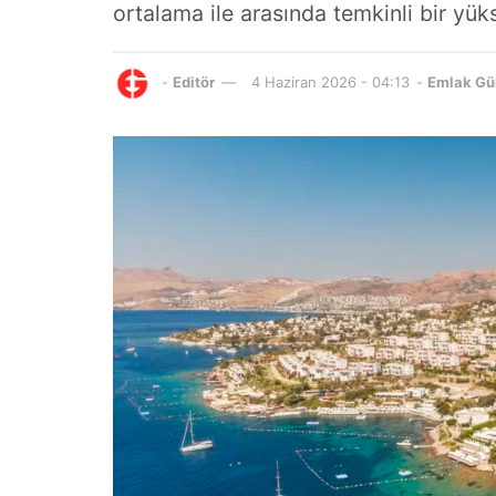
ortalama ile arasında temkinli bir yükse
-
Editör
4 Haziran 2026 - 04:13
-
Emlak G