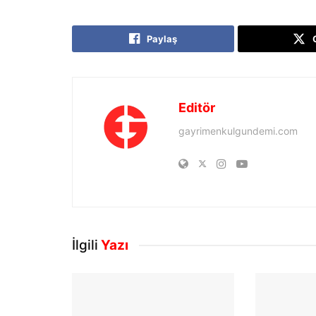
Paylaş
Editör
gayrimenkulgundemi.com
İlgili
Yazı