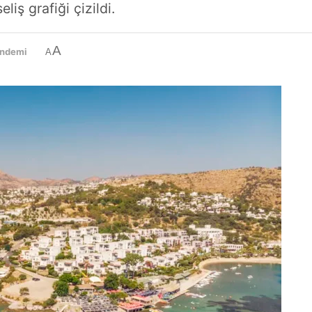
liş grafiği çizildi.
A
ündemi
A