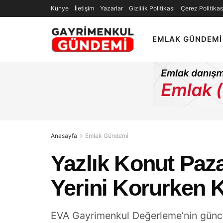
Künye
İletişim
Yazarlar
Gizlilik Politikası
Çerez Politikas
EMLAK GÜNDEMI
Anasayfa
Emlak Gündemi
Yazlık Konut Paz
Yerini Korurken 
EVA Gayrimenkul Değerleme’nin güncel 