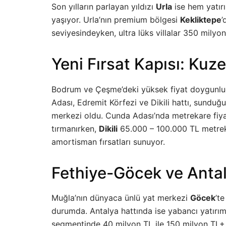
Son yılların parlayan yıldızı
Urla
ise hem yatır
yaşıyor. Urla’nın premium bölgesi
Kekliktepe
’
seviyesindeyken, ultra lüks villalar 350 milyon 
Yeni Fırsat Kapısı: Kuze
Bodrum ve Çeşme’deki yüksek fiyat doygunluğu
Adası, Edremit Körfezi ve Dikili hattı, sunduğu 
merkezi oldu. Cunda Adası’nda metrekare fiya
tırmanırken,
Dikili
65.000 – 100.000 TL metreka
amortisman fırsatları sunuyor.
Fethiye-Göcek ve Antaly
Muğla’nın dünyaca ünlü yat merkezi
Göcek
’t
durumda. Antalya hattında ise yabancı yatırım
segmentinde 40 milyon TL ile 150 milyon TL+ 