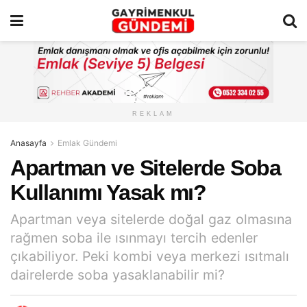
REKLAM
Anasayfa
Emlak Gündemi
Apartman ve Sitelerde Soba
Kullanımı Yasak mı?
Apartman veya sitelerde doğal gaz olmasına
rağmen soba ile ısınmayı tercih edenler
çıkabiliyor. Peki kombi veya merkezi ısıtmalı
dairelerde soba yasaklanabilir mi?