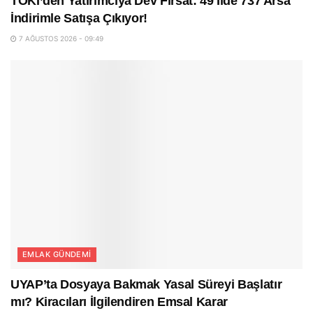
TOKİ’den Yatırımcıya Dev Fırsat: 49 İlde 737 Arsa
İndirimle Satışa Çıkıyor!
7 AĞUSTOS 2026 - 09:49
EMLAK GÜNDEMI
UYAP’ta Dosyaya Bakmak Yasal Süreyi Başlatır
mı? Kiracıları İlgilendiren Emsal Karar