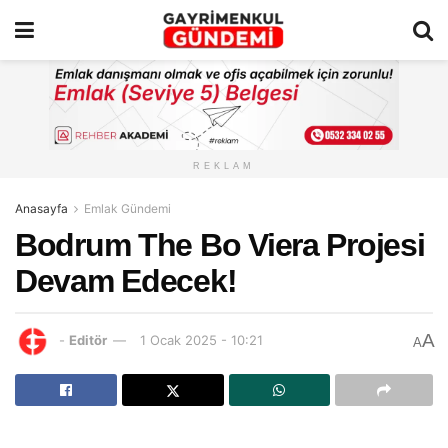
REKLAM
Anasayfa
Emlak Gündemi
Bodrum The Bo Viera Projesi
Devam Edecek!
A
-
Editör
1 Ocak 2025 - 10:21
A