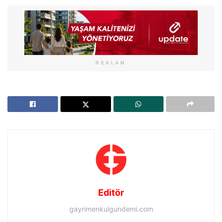
REKLAM
Editör
gayrimenkulgundemi.com