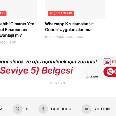
ARI
KÖŞE YAZILARI
Sahibi Olmanın Yeni
Whatsapp Kısıtlamaları ve
ruf Finansmanı
Güncel Uygulamalarımız
vantajlı mı?
12 TEMMUZ 2026 - 04:33
26 - 19:45
REKLAM
M
X
FACEBOOK
YOUTUBE