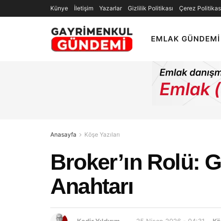
Künye
İletişim
Yazarlar
Gizlilik Politikası
Çerez Politikas
EMLAK GÜNDEMI
Anasayfa
Köşe Yazıları
Broker’ın Rolü: G
Anahtarı