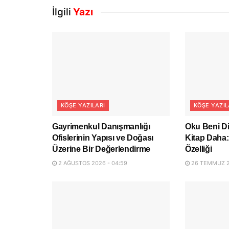
İlgili
Yazı
KÖŞE YAZILARI
KÖŞE YAZIL
Gayrimenkul Danışmanlığı
Oku Beni Di
Ofislerinin Yapısı ve Doğası
Kitap Daha: 
Üzerine Bir Değerlendirme
Özelliği
2 AĞUSTOS 2026 - 04:59
26 TEMMUZ 2