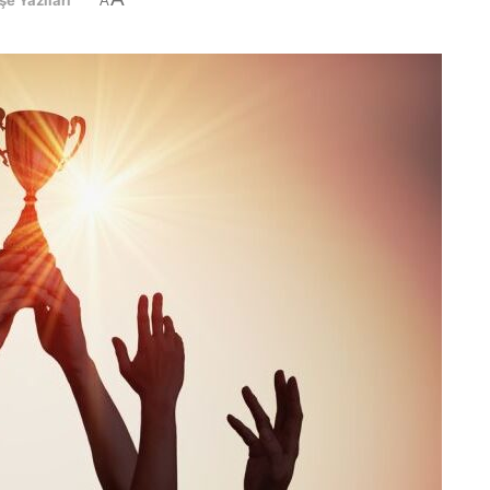
şe Yazıları
A