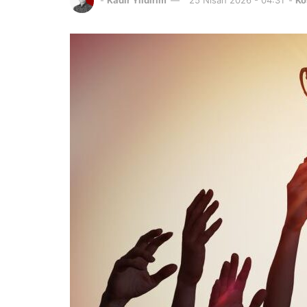
-
Kadir Yıldırım
25 Nisan 2026 - 04:31
-
Kö