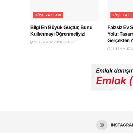
KÖŞE YAZILARI
KÖŞE YAZIL
Bilgi En Büyük Güçtür, Bunu
Faizsiz Ev 
Kullanmayı Öğrenmeliyiz!
Yolu: Tasar
Gerçekten A
19 TEMMUZ 2026 - 04:39
18 TEMMUZ 20
INSTAGRA