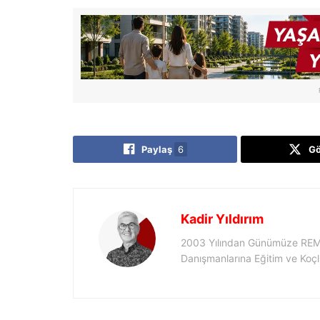
Paylaş
6
G
Kadir Yıldırım
2003 Yılından Günümüze REMA
Danışmanlarına Eğitim ve Koç