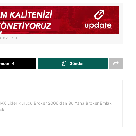
REKLAM
önder
4
Gönder
X Lider Kurucu Broker 2006'dan Bu Yana Broker Emlak
luk