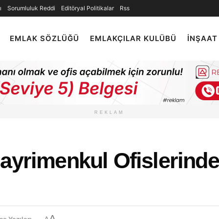
ı
Sorumluluk Reddi
Editöryal Politikalar
Rss
EMLAK SÖZLÜĞÜ
EMLAKÇILAR KULÜBÜ
İNŞAAT
REKLAM
ayrimenkul Ofislerinde
A