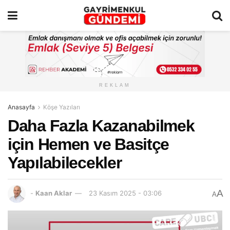
REKLAM
Anasayfa
Köşe Yazıları
Daha Fazla Kazanabilmek
için Hemen ve Basitçe
Yapılabilecekler
A
-
Kaan Aklar
23 Kasım 2025 - 03:06
A