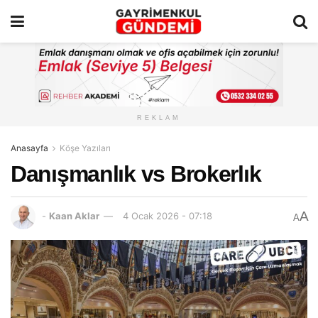
REKLAM
Anasayfa
Köşe Yazıları
Danışmanlık vs Brokerlık
A
-
Kaan Aklar
4 Ocak 2026 - 07:18
A