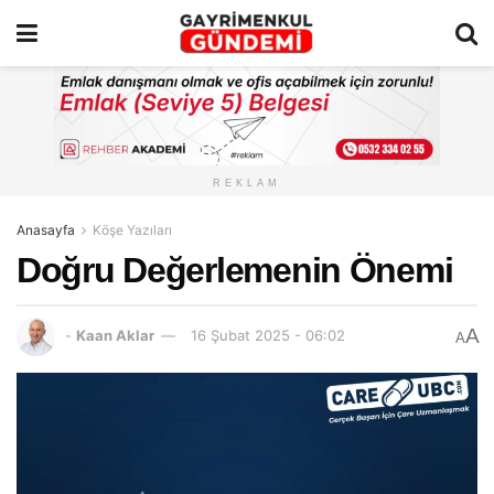
REKLAM
Anasayfa
Köşe Yazıları
Doğru Değerlemenin Önemi
A
-
Kaan Aklar
16 Şubat 2025 - 06:02
A