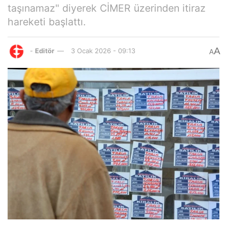
taşınamaz" diyerek CİMER üzerinden itiraz
hareketi başlattı.
A
-
Editör
3 Ocak 2026 - 09:13
A