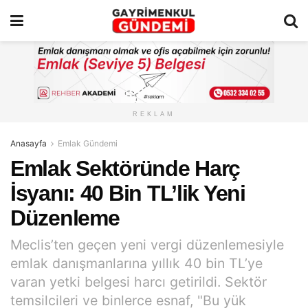
REKLAM
Anasayfa
Emlak Gündemi
Emlak Sektöründe Harç
İsyanı: 40 Bin TL’lik Yeni
Düzenleme
Meclis’ten geçen yeni vergi düzenlemesiyle
emlak danışmanlarına yıllık 40 bin TL’ye
varan yetki belgesi harcı getirildi. Sektör
temsilcileri ve binlerce esnaf, "Bu yük