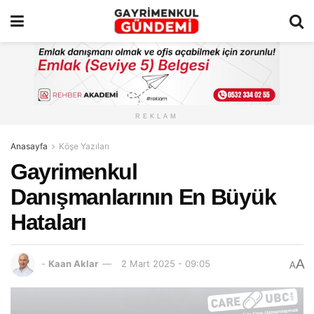
REKLAM
Anasayfa
Köşe Yazıları
Gayrimenkul
Danışmanlarının En Büyük
Hataları
A
-
Kaan Aklar
2 Mart 2025 - 09:05
A