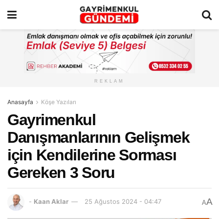
REKLAM
Anasayfa
Köşe Yazıları
Gayrimenkul
Danışmanlarının Gelişmek
için Kendilerine Sorması
Gereken 3 Soru
A
-
Kaan Aklar
25 Ağustos 2024 - 04:47
A