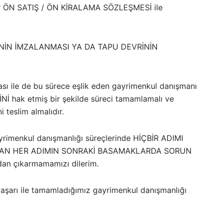
e bir ÖN SATIŞ / ÖN KİRALAMA SÖZLEŞMESİ ile
SİNİN İMZALANMASI YA DA TAPU DEVRİNİN
.
ası ile de bu sürece eşlik eden gayrimenkul danışmanı
Nİ hak etmiş bir şekilde süreci tamamlamalı ve
teslim almalıdır.
yrimenkul danışmanlığı süreçlerinde HİÇBİR ADIMI
ANAN HER ADIMIN SONRAKİ BASAMAKLARDA SORUN
n çıkarmamamızı dilerim.
 başarı ile tamamladığımız gayrimenkul danışmanlığı