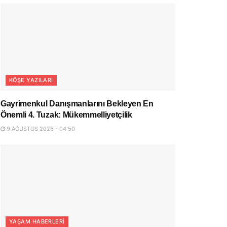
KÖŞE YAZILARI
Gayrimenkul Danışmanlarını Bekleyen En
Önemli 4. Tuzak: Mükemmelliyetçilik
9 AĞUSTOS 2026 - 04:50
YAŞAM HABERLERI