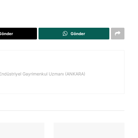
Gönder
Gönder
 Endüstriyel Gayrimenkul Uzmanı (ANKARA)