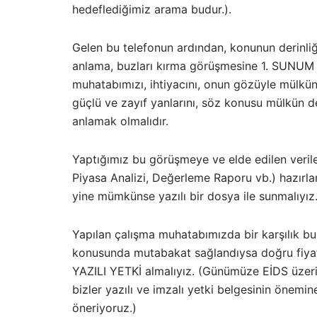
hedeflediğimiz arama budur.).
Gelen bu telefonun ardından, konunun derinliğ
anlama, buzları kırma görüşmesine 1. SUNU
muhatabımızı, ihtiyacını, onun gözüyle mülkü
güçlü ve zayıf yanlarını, söz konusu mülkün d
anlamak olmalıdır.
Yaptığımız bu görüşmeye ve elde edilen veril
Piyasa Analizi, Değerleme Raporu vb.) hazır
yine mümkünse yazılı bir dosya ile sunmalıyız
Yapılan çalışma muhatabımızda bir karşılık b
konusunda mutabakat sağlandıysa doğru fiyat
YAZILI YETKİ almalıyız. (Günümüze EİDS üzeri
bizler yazılı ve imzalı yetki belgesinin önem
öneriyoruz.)