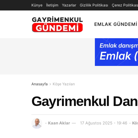
Künye
İletişim
Yazarlar
Gizlilik Politikası
Çerez Politikas
EMLAK GÜNDEMI
Anasayfa
Köşe Yazıları
Gayrimenkul Danı
-
Kaan Aklar
17 Ağustos 2025 - 19:46
-
Köş