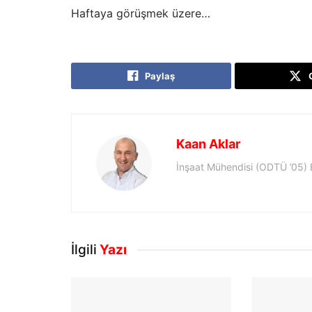
Haftaya görüşmek üzere…
Paylaş
Kaan Aklar
İnşaat Mühendisi (ODTÜ ’05)
İlgili
Yazı