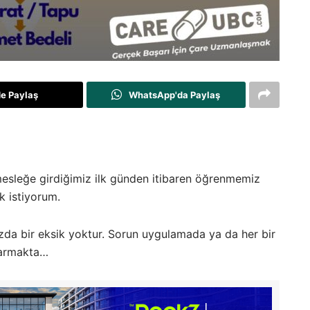
de Paylaş
WhatsApp'da Paylaş
 mesleğe girdiğimiz ilk günden itibaren öğrenmemiz
 istiyorum.
da bir eksik yoktur. Sorun uygulamada ya da her bir
varmakta…