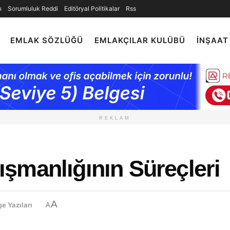
ı
Sorumluluk Reddi
Editöryal Politikalar
Rss
EMLAK SÖZLÜĞÜ
EMLAKÇILAR KULÜBÜ
İNŞAAT
REKLAM
şmanlığının Süreçleri
A
e Yazıları
A