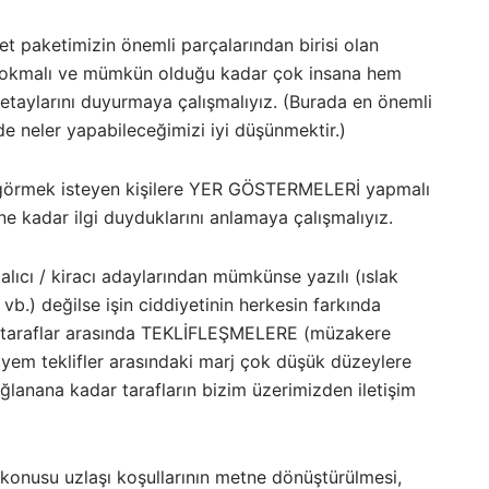
t paketimizin önemli parçalarından birisi olan
kmalı ve mümkün olduğu kadar çok insana hem
taylarını duyurmaya çalışmalıyız. (Burada en önemli
de neler yapabileceğimizi iyi düşünmektir.)
ü görmek isteyen kişilere YER GÖSTERMELERİ yapmalı
ne kadar ilgi duyduklarını anlamaya çalışmalıyız.
lıcı / kiracı adaylarından mümkünse yazılı (ıslak
vb.) değilse işin ciddiyetinin herkesin farkında
ve taraflar arasında TEKLİFLEŞMELERE (müzakere
vsiyem teklifler arasındaki marj çok düşük düzeylere
anana kadar tarafların bizim üzerimizden iletişim
konusu uzlaşı koşullarının metne dönüştürülmesi,